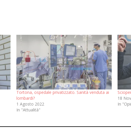
Tortona, ospedale privatizzato. Sanità venduta ai
Scioper
lombardi?
18 No
1 Agosto 2022
In "Opi
In "Attualità"