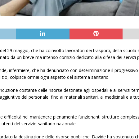
 29 maggio, che ha coinvolto lavoratori dei trasporti, della scuola e d
ato da un breve ma intenso comizio dedicato alla difesa dei servizi p
i Davide, infermiere, che ha denunciato con determinazione il progressiv
udizio, colpisce ormai ogni aspetto del sistema sanitario.
duzione costante delle risorse destinate agli ospedali e ai servizi territ
ggiuntive del personale, fino ai materiali sanitari, ai medicinali e a tu
nte difficoltà nel mantenere pienamente funzionanti strutture complesse 
i utenti del servizio sanitario nazionale.
rdato la destinazione delle risorse pubbliche. Davide ha sostenuto che m