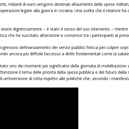
, miliardi di euro vengono destinati all’aumento delle spese militari,
perazioni legate alla guerra in Ucraina. Una scelta che il relatore ha de
er vivere dignitosamente – è stato il senso del suo intervento – mentr
litica che ha suscitato attenzione e consenso tra i partecipanti al presi
ogressivo definanziamento dei servizi pubblici finisca per colpire sopra
o ancora più difficile l’accesso a diritti fondamentali come la salute, 
ntato uno dei momenti più significativi della giornata di mobilitazione
ttenzione il tema delle priorità della spesa pubblica e del futuro della s
 di un’inversione di rotta rispetto alle politiche che, secondo i manife