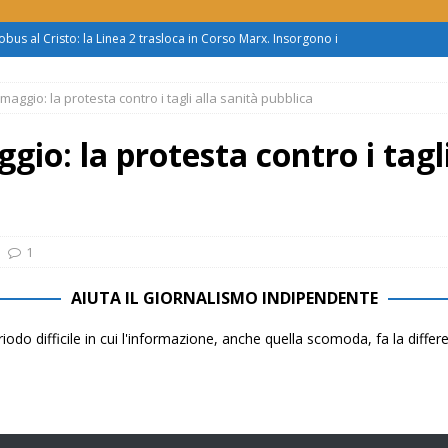
obus al Cristo: la Linea 2 trasloca in Corso Marx. Insorgono i
accolta firme”
ATTUALITÀ
maggio: la protesta contro i tagli alla sanità pubblica
asferimento da Torino al Pam di Alessandria: “Ci vogliono
UALITÀ
gio: la protesta contro i tagli
enz’acqua, il sindaco esplode: “Comunicazione vergognosa,
TTUALITÀ
zo mondo dietro al supermercato: ‘monnezza ovunque
1
AIUTA IL GIORNALISMO INDIPENDENTE
us 2, Roggero (Lega): “Il Comune sapeva da novembre, non ci
iodo difficile in cui l'informazione, anche quella scomoda, fa la diffe