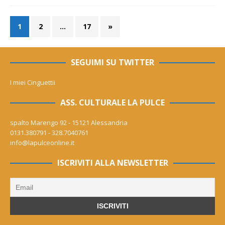
1
2
…
17
»
SEGUIMI SU TWITTER
I miei Cinguettii
ASS. CULTURALE LA PULCE
spalto Marengo 92 - 15121 Alessandria
0131.380791 - 328.7040761
info@lapulceonline.it
ISCRIVITI ALLA NEWSLETTER