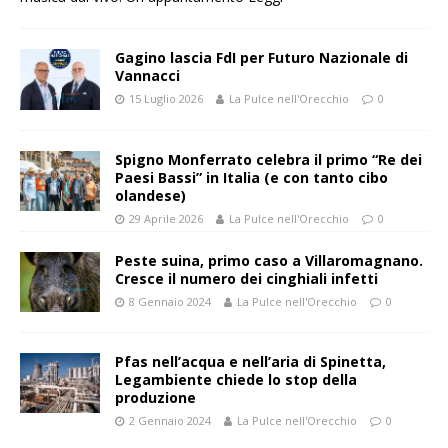
Gagino lascia FdI per Futuro Nazionale di
Vannacci
15 Luglio 2026
La Pulce nell'Orecchio
0
Spigno Monferrato celebra il primo “Re dei
Paesi Bassi” in Italia (e con tanto cibo
olandese)
29 Aprile 2026
La Pulce nell'Orecchio
0
Peste suina, primo caso a Villaromagnano.
Cresce il numero dei cinghiali infetti
8 Gennaio 2024
La Pulce nell'Orecchio
0
Pfas nell’acqua e nell’aria di Spinetta,
Legambiente chiede lo stop della
produzione
2 Gennaio 2024
La Pulce nell'Orecchio
0