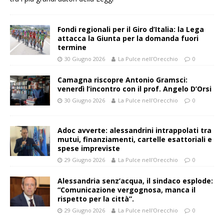
Fondi regionali per il Giro d’Italia: la Lega
attacca la Giunta per la domanda fuori
termine
30 Giugno 2026
La Pulce nell'Orecchio
0
Camagna riscopre Antonio Gramsci:
venerdì l’incontro con il prof. Angelo D’Orsi
30 Giugno 2026
La Pulce nell'Orecchio
0
Adoc avverte: alessandrini intrappolati tra
mutui, finanziamenti, cartelle esattoriali e
spese impreviste
29 Giugno 2026
La Pulce nell'Orecchio
0
Alessandria senz’acqua, il sindaco esplode:
“Comunicazione vergognosa, manca il
rispetto per la città”.
29 Giugno 2026
La Pulce nell'Orecchio
0