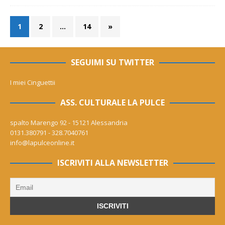
1
2
…
14
»
SEGUIMI SU TWITTER
I miei Cinguettii
ASS. CULTURALE LA PULCE
spalto Marengo 92 - 15121 Alessandria
0131.380791 - 328.7040761
info@lapulceonline.it
ISCRIVITI ALLA NEWSLETTER