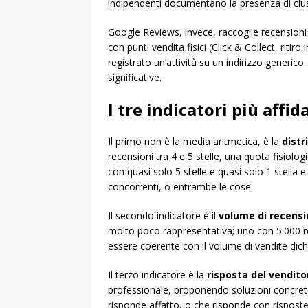
indipendenti documentano la presenza di clus
Google Reviews, invece, raccoglie recension
con punti vendita fisici (Click & Collect, r
registrato un’attività su un indirizzo generico.
significative.
I tre indicatori più affi
Il primo non è la media aritmetica, è la
distr
recensioni tra 4 e 5 stelle, una quota fisiolo
con quasi solo 5 stelle e quasi solo 1 stella 
concorrenti, o entrambe le cose.
Il secondo indicatore è il
volume di recensi
molto poco rappresentativa; uno con 5.000 rec
essere coerente con il volume di vendite dic
Il terzo indicatore è la
risposta del vendito
professionale, proponendo soluzioni concrete
risponde affatto, o che risponde con risposte