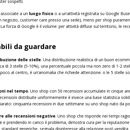
ter sospetti.
i associate a un
luogo fisico
o a un’attività registrata su Google Bus
itiro in negozio, customer care presso una sede), meno per shop pura
 La forza di Google è il volume: per attività diffuse sul territorio, le r
dabili da guardare
ibuzione delle stelle
. Una distribuzione realistica di un buon ecomm
gica di 3 stelle (5-10%), una percentuale piccola ma non zero di 1-2 ste
e poco al centro, è un’anomalia che richiede attenzione: o le 5 stelle 
oni nel tempo
. Uno shop con 50 recensioni accumulate in cinque anni
ensioni distribuite uniformemente è invece una base statistica solida
hiarato: cinquanta recensioni in due settimane su uno shop nato da po
re alle recensioni negative
. Uno shop che risponde nei tempi ragio
 e prendendo in carico il problema, dimostra cura per la reputazione 
 standard generiche, segnala disinteresse alla relazione post-vendita.