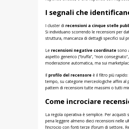
I segnali che identifica
I cluster di
recensioni a cinque stelle pubb
Si individuano scorrendo le recensioni per dat
struttura, mancanza di dettagli specifici sul p
Le
recensioni negative coordinate
sono a
aspetto generico (“truffa”, “non consegnato”, 
moderazione automatica, ma sui marketplace d
Il
profilo del recensore
è il filtro più rapi
tempo, su categorie merceologiche affini al p
pattern di recensioni tutte massimi o tutti mi
Come incrociare recensio
La regola operativa è semplice. Per acquisti s
pena leggere almeno dieci recensioni nelle ul
l’incrocio con fonti terze (forum di settore,