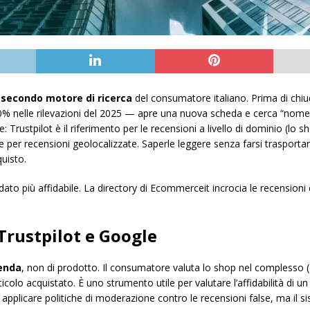
l
secondo motore di ricerca
del consumatore italiano. Prima di chiud
’80% nelle rilevazioni del 2025 — apre una nuova scheda e cerca “nome
: Trustpilot è il riferimento per le recensioni a livello di dominio (
a e per recensioni geolocalizzate. Saperle leggere senza farsi traspor
quisto.
 dato più affidabile. La directory di Ecommerceit incrocia le recensioni
rustpilot e Google
enda
, non di prodotto. Il consumatore valuta lo shop nel complesso (
ticolo acquistato. È uno strumento utile per valutare l’affidabilità di 
di applicare politiche di moderazione contro le recensioni false, ma il s