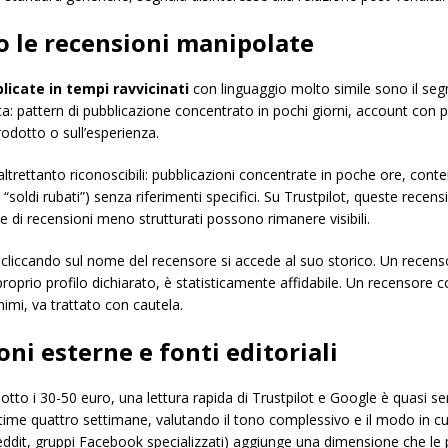
no le recensioni manipolate
licate in tempi ravvicinati
con linguaggio molto simile sono il segna
a: pattern di pubblicazione concentrato in pochi giorni, account con poc
rodotto o sull’esperienza.
ltrettanto riconoscibili: pubblicazioni concentrate in poche ore, cont
“soldi rubati”) senza riferimenti specifici. Su Trustpilot, queste rece
i recensioni meno strutturati possono rimanere visibili.
do: cliccando sul nome del recensore si accede al suo storico. Un recens
roprio profilo dichiarato, è statisticamente affidabile. Un recensore 
nimi, va trattato con cautela.
ni esterne e fonti editoriali
otto i 30-50 euro, una lettura rapida di Trustpilot e Google è quasi se
time quattro settimane, valutando il tono complessivo e il modo in cu
 Reddit, gruppi Facebook specializzati) aggiunge una dimensione che l