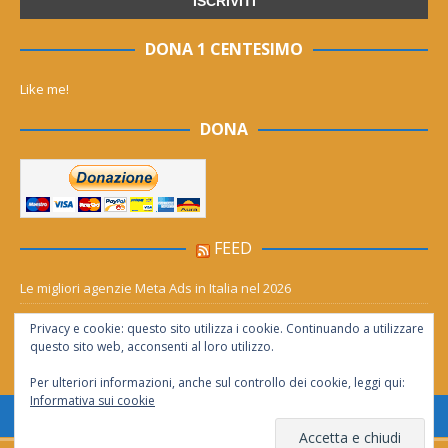
DONA 1 CENTESIMO
Like me!
DONA
FEED
Le migliori agenzie Meta Ads in Italia nel 2026
Aia Syensqo, il rinnovo divide: stop al cC6O4 dal 2027, ma i comitati
Privacy e cookie: questo sito utilizza i cookie. Continuando a utilizzare
chiedono “zero Pfas subito”
questo sito web, acconsenti al loro utilizzo.
Per ulteriori informazioni, anche sul controllo dei cookie, leggi qui:
Informativa sui cookie