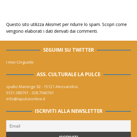
Questo sito utilizza Akismet per ridurre lo spam.
Scopri come
vengono elaborati i dati derivati dai commenti
.
SEGUIMI SU TWITTER
I miei Cinguettii
ASS. CULTURALE LA PULCE
spalto Marengo 92 - 15121 Alessandria
0131.380791 - 328.7040761
info@lapulceonline.it
ISCRIVITI ALLA NEWSLETTER