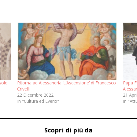
solo
Ritorna ad Alessandria ‘L’Ascensione’ di Francesco
Papa Fr
Crivelli
Alessa
22 Dicembre 2022
21 Apri
In "Cultura ed Eventi"
In "Att
Scopri di più da