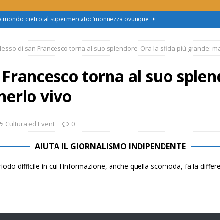
zo mondo dietro al supermercato: ‘monnezza ovunque
plesso di san Francesco torna al suo splendore. Ora la sfida più grande: m
us 2, Roggero (Lega): “Il Comune sapeva da novembre, non ci
 Francesco torna al suo splen
obus al Cristo: la Linea 2 trasloca in Corso Marx. Insorgono i
nerlo vivo
accolta firme”
ATTUALITÀ
asferimento da Torino al Pam di Alessandria: “Ci vogliono
Cultura ed Eventi
0
UALITÀ
AIUTA IL GIORNALISMO INDIPENDENTE
enz’acqua, il sindaco esplode: “Comunicazione vergognosa,
iodo difficile in cui l'informazione, anche quella scomoda, fa la diffe
TTUALITÀ