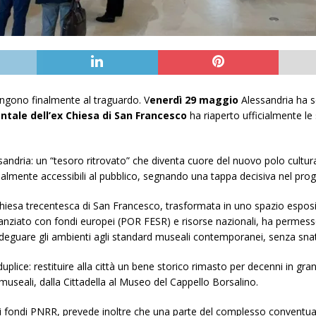
iungono finalmente al traguardo. V
enerdì 29 maggio
Alessandria ha s
ale dell’ex Chiesa di San Francesco
ha riaperto ufficialmente le
ndria: un “tesoro ritrovato” che diventa cuore del nuovo polo cultural
inalmente accessibili al pubblico, segnando una tappa decisiva nel prog
x chiesa trecentesca di San Francesco, trasformata in uno spazio espo
 finanziato con fondi europei (POR FESR) e risorse nazionali, ha permesso
 adeguare gli ambienti agli standard museali contemporanei, senza snat
duplice: restituire alla città un bene storico rimasto per decenni in g
i museali, dalla Cittadella al Museo del Cappello Borsalino.
 fondi PNRR, prevede inoltre che una parte del complesso conventuale