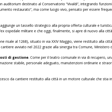
e un auditorium destinato al Conservatorio “Vivaldi”, integrando funzioni 
mento restaurato”, ma come luogo vivo, pensato per essere frequent
aggiunge un tassello strategico alla propria offerta culturale e turist
ex ospedale militare e che oggi, finalmente, si apre di nuovo alla città
risale al 1268), situato in via XXIV Maggio, viene restituito alla città
cantiere avviato nel 2022 grazie alla sinergia tra Comune, Ministero d
costi di gestione
. Come per il teatro comunale in via di recupero, una
mazione stabile, personale adeguato, manutenzioni ordinarie e straord
cesco da cantiere restituito alla città in un motore culturale che stia 