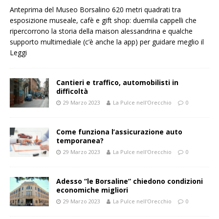
Anteprima del Museo Borsalino 620 metri quadrati tra
esposizione museale, cafè e gift shop: duemila cappelli che
ripercorrono la storia della maison alessandrina e qualche
supporto multimediale (c’è anche la app) per guidare meglio il
Leggi
Cantieri e traffico, automobilisti in
difficoltà
29 Marzo 2023
La Pulce nell'Orecchio
0
Come funziona l’assicurazione auto
temporanea?
29 Marzo 2023
La Pulce nell'Orecchio
0
Adesso “le Borsaline” chiedono condizioni
economiche migliori
29 Marzo 2023
La Pulce nell'Orecchio
0