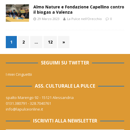
Almo Nature e Fondazione Capellino contro
il biogas a Valenza
29 Marzo 2023
La Pulce nell'Orecchio
0
1
2
…
12
»
SEGUIMI SU TWITTER
I miei Cinguettii
ASS. CULTURALE LA PULCE
spalto Marengo 92 - 15121 Alessandria
0131.380791 - 328.7040761
info@lapulceonline.it
ISCRIVITI ALLA NEWSLETTER