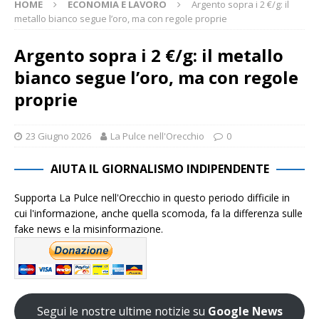
HOME
ECONOMIA E LAVORO
Argento sopra i 2 €/g: il
metallo bianco segue l’oro, ma con regole proprie
Argento sopra i 2 €/g: il metallo
bianco segue l’oro, ma con regole
proprie
23 Giugno 2026
La Pulce nell'Orecchio
0
AIUTA IL GIORNALISMO INDIPENDENTE
Supporta La Pulce nell'Orecchio in questo periodo difficile in
cui l'informazione, anche quella scomoda, fa la differenza sulle
fake news e la misinformazione.
Segui le nostre ultime notizie su
Google News