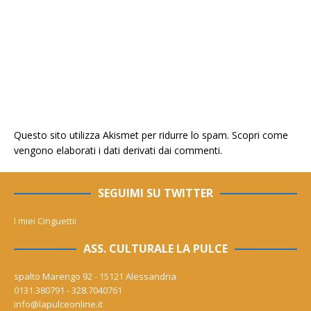
Questo sito utilizza Akismet per ridurre lo spam.
Scopri come
vengono elaborati i dati derivati dai commenti
.
SEGUIMI SU TWITTER
I miei Cinguettii
ASS. CULTURALE LA PULCE
spalto Marengo 92 - 15121 Alessandria
0131.380791 - 328.7040761
info@lapulceonline.it