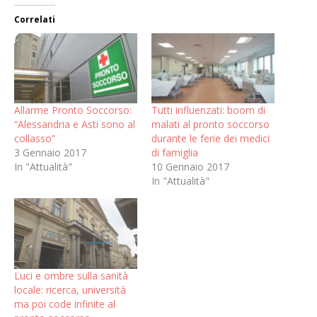
Correlati
Allarme Pronto Soccorso:
Tutti influenzati: boom di
“Alessandria e Asti sono al
malati al pronto soccorso
collasso”
durante le ferie dei medici
3 Gennaio 2017
di famiglia
In "Attualità"
10 Gennaio 2017
In "Attualità"
Luci e ombre sulla sanità
locale: ricerca, università
ma poi code infinite al