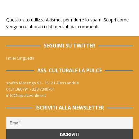
Questo sito utilizza Akismet per ridurre lo spam.
Scopri come
vengono elaborati i dati derivati dai commenti
.
SEGUIMI SU TWITTER
I miei Cinguettii
ASS. CULTURALE LA PULCE
spalto Marengo 92 - 15121 Alessandria
0131.380791 - 328.7040761
info@lapulceonline.it
ISCRIVITI ALLA NEWSLETTER