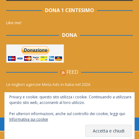
DONA 1 CENTESIMO
Like me!
DONA
FEED
Le migliori agenzie Meta Ads in Italia nel 2026
Aia Syensqo, il rinnovo divide: stop al cC6O4 dal 2027, ma i comitati
Privacy e cookie: questo sito utilizza i cookie. Continuando a utilizzare
chiedono “zero Pfas subito”
questo sito web, acconsenti al loro utilizzo.
Per ulteriori informazioni, anche sul controllo dei cookie, leggi qui:
Informativa sui cookie
Consentita la riproduzione solo se citata la fonte