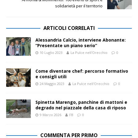
solidarietà per il territorio
ARTICOLI CORRELATI
Alessandria Calcio, interviene Abonante:
“Presentate un piano serio”
10 Luglio 2023
La Pulce nell'Orecchio
0
Come diventare chef: percorso formativo
e consigli utili
24 Maggio 2023
La Pulce nell'Orecchio
0
Spinetta Marengo, panchine di mattoni e
degrado nel piazzale della casa di riposo
9 Marzo 2026
FB
0
COMMENTA PER PRIMO