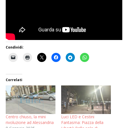
Condividi:
Correlati
Centro chiuso, la mini
Luci LED e Cestini
rivoluzione ad Alessandria
Fantasma: Piazza della