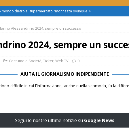
zo mondo dietro al supermercato: ‘monnezza ovunque
anno Alessandrino 2024, sempre un successo
us 2, Roggero (Lega): “Il Comune sapeva da novembre, non ci
drino 2024, sempre un succe
obus al Cristo: la Linea 2 trasloca in Corso Marx. Insorgono i
accolta firme”
ATTUALITÀ
Costume e Società
,
Ticker
,
Web TV
0
asferimento da Torino al Pam di Alessandria: “Ci vogliono
AIUTA IL GIORNALISMO INDIPENDENTE
UALITÀ
iodo difficile in cui l'informazione, anche quella scomoda, fa la diffe
enz’acqua, il sindaco esplode: “Comunicazione vergognosa,
TTUALITÀ
Segui le nostre ultime notizie su
Google News