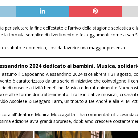
a per salutare la fine dell’estate e l’arrivo della stagione scolastica e
a e la formula semplice di divertimento e festeggiamenti come a san S
o tra sabato e domenica, così da favorire una maggior presenza.
ssandrino 2024 dedicato ai bambini. Musica, solidari
 azzurro Il Capodanno Alessandrino 2024 si celebrerà il 31 agosto, c
vento è caratterizzato da una serie di iniziative che coinvolgono il ce
arie di musei e attività benefiche. Musica e Intrattenimento: Numerosi 
ivo e altre forme di intrattenimento. Tra le iniziative musicali, ci sarà i
ldo Ascolese & Beggar’s Farm, un tributo a De André e alla PFM. Attiv
ancora all’ideatrice Monica Moccagatta – ha commentato il vicesindaco
sima edizione avrà grandi sorprese, dobbiamo crescere costantemente 