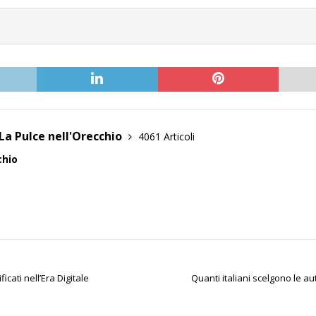
La Pulce nell'Orecchio
4061 Articoli
chio
icati nell’Era Digitale
Quanti italiani scelgono le a