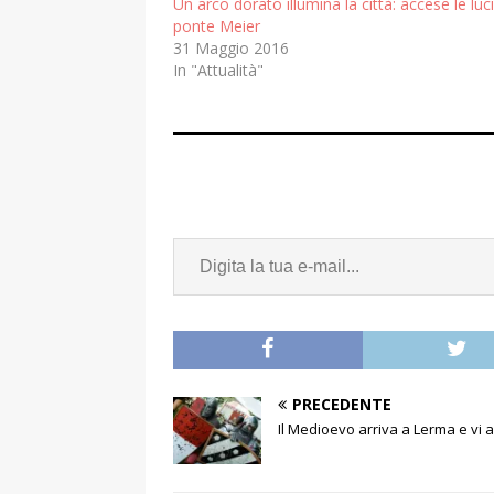
Un arco dorato illumina la città: accese le luci
ponte Meier
31 Maggio 2016
In "Attualità"
PRECEDENTE
Il Medioevo arriva a Lerma e vi a