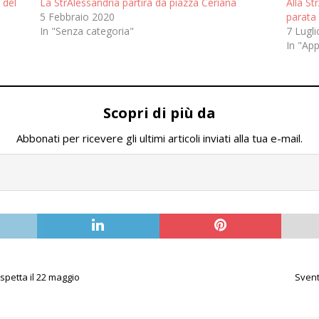
 del
La StrAlessandria partirà da piazza Ceriana
Alla St
5 Febbraio 2020
parata
In "Senza categoria"
7 Lugl
In "Ap
Scopri di più da
Abbonati per ricevere gli ultimi articoli inviati alla tua e-mail.
spetta il 22 maggio
Svent