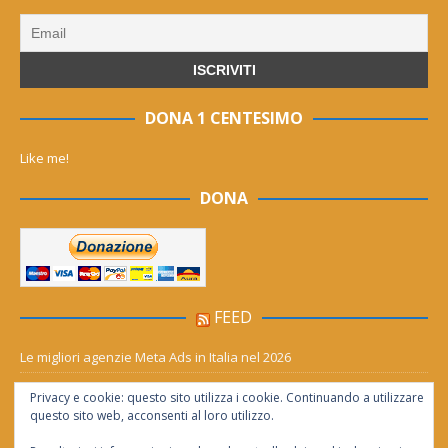
DONA 1 CENTESIMO
Like me!
DONA
FEED
Le migliori agenzie Meta Ads in Italia nel 2026
Aia Syensqo, il rinnovo divide: stop al cC6O4 dal 2027, ma i comitati
Privacy e cookie: questo sito utilizza i cookie. Continuando a utilizzare
chiedono “zero Pfas subito”
questo sito web, acconsenti al loro utilizzo.