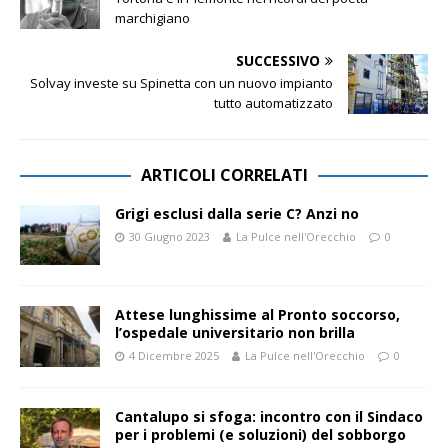
marchigiano
SUCCESSIVO
Solvay investe su Spinetta con un nuovo impianto
tutto automatizzato
ARTICOLI CORRELATI
Grigi esclusi dalla serie C? Anzi no
30 Giugno 2023
La Pulce nell'Orecchio
0
Attese lunghissime al Pronto soccorso,
l’ospedale universitario non brilla
4 Dicembre 2025
La Pulce nell'Orecchio
0
Cantalupo si sfoga: incontro con il Sindaco
per i problemi (e soluzioni) del sobborgo