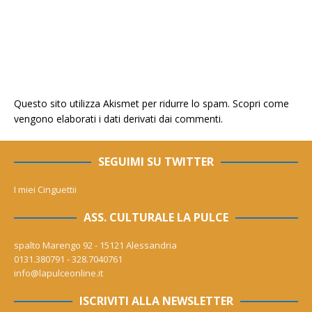
Questo sito utilizza Akismet per ridurre lo spam.
Scopri come
vengono elaborati i dati derivati dai commenti
.
SEGUIMI SU TWITTER
I miei Cinguettii
ASS. CULTURALE LA PULCE
spalto Marengo 92 - 15121 Alessandria
0131.380791 - 328.7040761
info@lapulceonline.it
ISCRIVITI ALLA NEWSLETTER