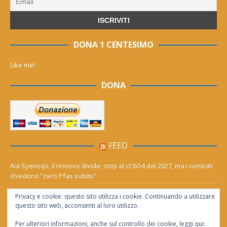
DONA 1 CENTESIMO
Like me!
DONA
FEED
Aia Syensqo, il rinnovo divide: stop al cC6O4 dal 2027, ma i comitati
chiedono “zero Pfas subito”
Derthona ripescato in serie D: Grigi, Valenzana e Leoncelli ne
Privacy e cookie: questo sito utilizza i cookie. Continuando a utilizzare
girone A
questo sito web, acconsenti al loro utilizzo.
Per ulteriori informazioni, anche sul controllo dei cookie, leggi qui: