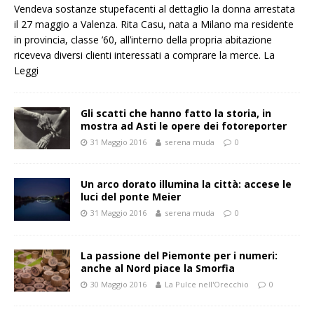
Vendeva sostanze stupefacenti al dettaglio la donna arrestata
il 27 maggio a Valenza. Rita Casu, nata a Milano ma residente
in provincia, classe ’60, all’interno della propria abitazione
riceveva diversi clienti interessati a comprare la merce. La
Leggi
Gli scatti che hanno fatto la storia, in
mostra ad Asti le opere dei fotoreporter
31 Maggio 2016
serena muda
0
Un arco dorato illumina la città: accese le
luci del ponte Meier
31 Maggio 2016
serena muda
0
La passione del Piemonte per i numeri:
anche al Nord piace la Smorfia
30 Maggio 2016
La Pulce nell'Orecchio
0