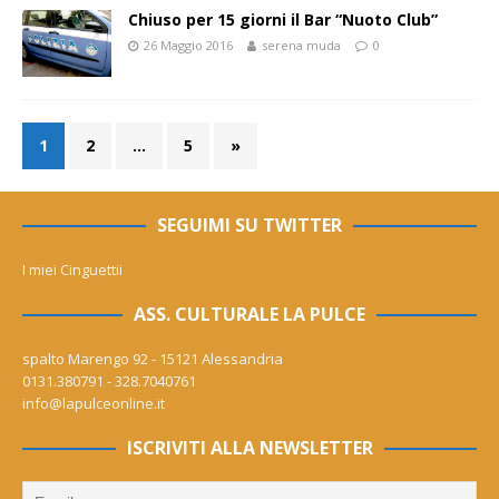
Chiuso per 15 giorni il Bar “Nuoto Club”
26 Maggio 2016
serena muda
0
1
2
…
5
»
SEGUIMI SU TWITTER
I miei Cinguettii
ASS. CULTURALE LA PULCE
spalto Marengo 92 - 15121 Alessandria
0131.380791 - 328.7040761
info@lapulceonline.it
ISCRIVITI ALLA NEWSLETTER