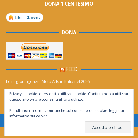
DONA 1 CENTESIMO
1 cent
Like
DONA
FEED
Le migliori agenzie Meta Ads in Italia nel 2026
Aia Syensqo, il rinnovo divide: stop al cC6O4 dal 2027, ma i comitati
Privacy e cookie: questo sito utilizza i cookie. Continuando a utilizzare
chiedono “zero Pfas subito”
questo sito web, acconsenti al loro utilizzo.
Per ulteriori informazioni, anche sul controllo dei cookie, leggi qui:
Informativa sui cookie
Consentita la riproduzione solo se citata la fonte