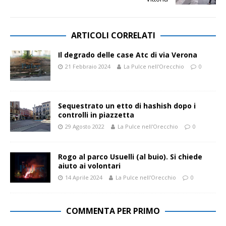
ARTICOLI CORRELATI
Il degrado delle case Atc di via Verona
21 Febbraio 2024
La Pulce nell'Orecchio
0
Sequestrato un etto di hashish dopo i
controlli in piazzetta
29 Agosto 2022
La Pulce nell'Orecchio
0
Rogo al parco Usuelli (al buio). Si chiede
aiuto ai volontari
14 Aprile 2024
La Pulce nell'Orecchio
0
COMMENTA PER PRIMO