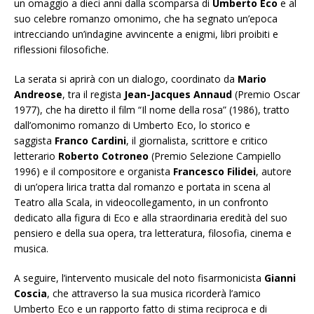
un omaggio a dieci anni dalla scomparsa di
Umberto Eco
e al
suo celebre romanzo omonimo, che ha segnato un’epoca
intrecciando un’indagine avvincente a enigmi, libri proibiti e
riflessioni filosofiche.
La serata si aprirà con un dialogo, coordinato da
Mario
Andreose
, tra il regista
Jean-Jacques Annaud
(Premio Oscar
1977), che ha diretto il film “Il nome della rosa” (1986), tratto
dall’omonimo romanzo di Umberto Eco, lo storico e
saggista
Franco Cardini
, il giornalista, scrittore e critico
letterario
Roberto Cotroneo
(Premio Selezione Campiello
1996) e il compositore e organista
Francesco Filidei
, autore
di un’opera lirica tratta dal romanzo e portata in scena al
Teatro alla Scala, in videocollegamento, in un confronto
dedicato alla figura di Eco e alla straordinaria eredità del suo
pensiero e della sua opera, tra letteratura, filosofia, cinema e
musica.
A seguire, l’intervento musicale del noto fisarmonicista
Gianni
Coscia
, che attraverso la sua musica ricorderà l’amico
Umberto Eco e un rapporto fatto di stima reciproca e di