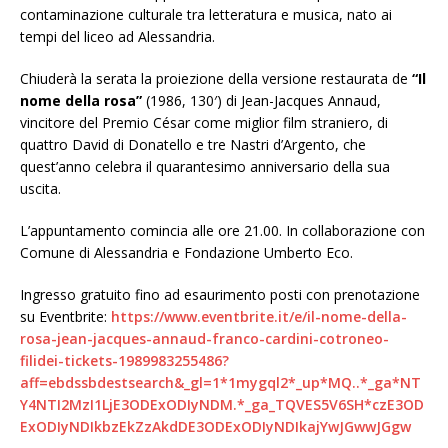
contaminazione culturale tra letteratura e musica, nato ai
tempi del liceo ad Alessandria.
Chiuderà la serata la proiezione della versione restaurata de
“Il
nome della rosa”
(1986, 130′) di Jean-Jacques Annaud,
vincitore del Premio César come miglior film straniero, di
quattro David di Donatello e tre Nastri d’Argento, che
quest’anno celebra il quarantesimo anniversario della sua
uscita.
L’appuntamento comincia alle ore 21.00. In collaborazione con
Comune di Alessandria e Fondazione Umberto Eco.
Ingresso gratuito fino ad esaurimento posti con prenotazione
su Eventbrite:
https://www.eventbrite.it/e/il-nome-della-
rosa-jean-jacques-annaud-franco-cardini-cotroneo-
filidei-tickets-1989983255486?
aff=ebdssbdestsearch&_gl=1*1mygql2*_up*MQ..*_ga*NT
Y4NTI2MzI1LjE3ODExODIyNDM.*_ga_TQVES5V6SH*czE3OD
ExODIyNDIkbzEkZzAkdDE3ODExODIyNDIkajYwJGwwJGgw