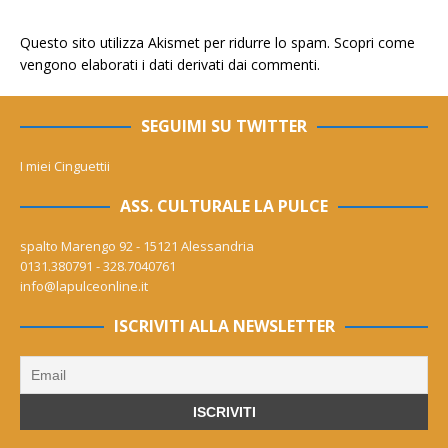
Questo sito utilizza Akismet per ridurre lo spam.
Scopri come
vengono elaborati i dati derivati dai commenti
.
SEGUIMI SU TWITTER
I miei Cinguettii
ASS. CULTURALE LA PULCE
spalto Marengo 92 - 15121 Alessandria
0131.380791 - 328.7040761
info@lapulceonline.it
ISCRIVITI ALLA NEWSLETTER