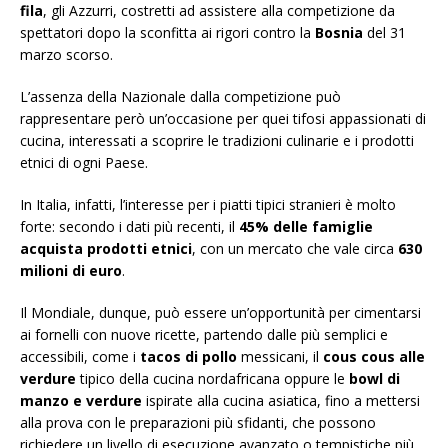
fila
, gli Azzurri, costretti ad assistere alla competizione da
spettatori dopo la sconfitta ai rigori contro la
Bosnia
del 31
marzo scorso.
L’assenza della Nazionale dalla competizione può
rappresentare però un’occasione per quei tifosi appassionati di
cucina, interessati a scoprire le tradizioni culinarie e i prodotti
etnici di ogni Paese.
In Italia, infatti, l’interesse per i piatti tipici stranieri è molto
forte: secondo i dati più recenti, il
45% delle famiglie
acquista prodotti etnici
, con un mercato che vale circa
630
milioni di euro
.
Il Mondiale, dunque, può essere un’opportunità per cimentarsi
ai fornelli con nuove ricette, partendo dalle più semplici e
accessibili, come i
tacos di pollo
messicani, il
cous cous alle
verdure
tipico della cucina nordafricana oppure le
bowl di
manzo e verdure
ispirate alla cucina asiatica, fino a mettersi
alla prova con le preparazioni più sfidanti, che possono
richiedere un livello di esecuzione avanzato o tempistiche più