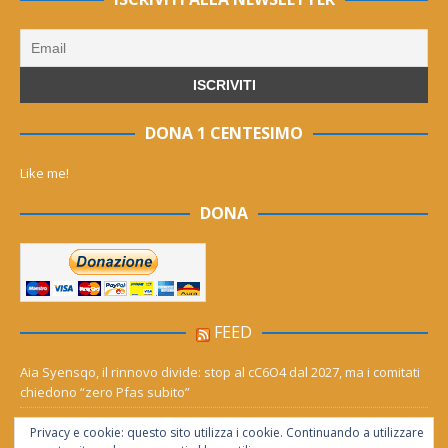
DONA 1 CENTESIMO
Like me!
DONA
FEED
Aia Syensqo, il rinnovo divide: stop al cC6O4 dal 2027, ma i comitati
chiedono “zero Pfas subito”
Derthona ripescato in serie D: Grigi, Valenzana e Leoncelli ne
Privacy e cookie: questo sito utilizza i cookie. Continuando a utilizzare
girone A