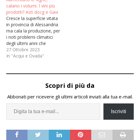
calano i volumi. I vini più
prodotti? Asti docg e Gavi
Cresce la superficie vitata
in provincia di Alessandria
ma cala la produzione, per
i noti problemi climatici
degli ultimi anni che
mandano in stress le
27 Ottobre 2023
vigne. Il risultato in
In "Acqui e Ovada"
bottiglia di quest’anno si
berrà tra qualche mese,
ma nel frattempo il
mondo agricolo non
Scopri di più da
abbassa la guardia sulle
difficoltà climatiche…
Abbonati per ricevere gli ultimi articoli inviati alla tua e-mail.
Iscriviti