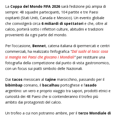
La
Coppa del Mondo FIFA 2026
sarà l’edizione più ampia di
sempre: 48 squadre partecipanti, 104 partite e tre Paesi
ospitanti (Stati Uniti, Canada e Messico). Un evento globale
che coinvolgerà circa
6 miliardi di spettatori
e che, oltre al
calcio, porterà sotto i riflettori culture, abitudini e tradizioni
provenienti da ogni parte del mondo.
Per l’occasione,
Bennet
, catena italiana di ipermercati e centri
commerciali, ha realizzato l’infografica
“
Dal sushi al taco: cosa
si mangia nei Paesi che giocano i Mondiali
”
per restituire una
fotografia della competizione dal punto di vista gastronomico,
con un focus sui piatti simbolo delle Nazionali.
Dai
tacos
messicani al
tajine
marocchino, passando per il
bibimbap
coreano, il
bacalhau
portoghese e l’
asado
argentino: un vero e proprio viaggio tra sapori, prodotti etnici e
curiosità dei 48 Paesi che si contenderanno il trofeo più
ambito dai protagonisti del calcio.
Un trofeo a cui non potranno ambire, per il
terzo Mondiale di