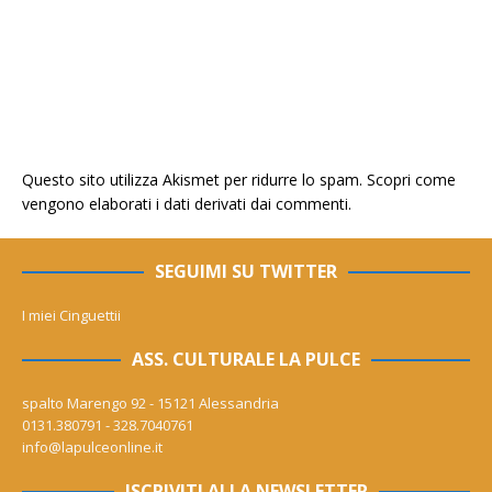
Questo sito utilizza Akismet per ridurre lo spam.
Scopri come
vengono elaborati i dati derivati dai commenti
.
SEGUIMI SU TWITTER
I miei Cinguettii
ASS. CULTURALE LA PULCE
spalto Marengo 92 - 15121 Alessandria
0131.380791 - 328.7040761
info@lapulceonline.it
ISCRIVITI ALLA NEWSLETTER