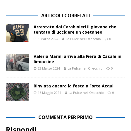
ARTICOLI CORRELATI
Arrestato dai Carabinieri il giovane che
tentato di uccidere un coetaneo
8 Marzo 2024
La Pulce nell'Orecchio
0
Valeria Marini arriva alla Fiera di Casale in
limousine
23 Marzo 2024
La Pulce nell'Orecchio
0
Rinviata ancora la festa a Forte Acqui
16 Maggio 2024
La Pulce nell'Orecchio
0
COMMENTA PER PRIMO
Rispondi