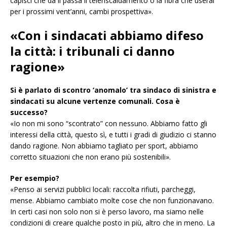
capisci che da lì passa il teleriscaldamento o la fibra che userai
per i prossimi vent’anni, cambi prospettiva».
«Con i sindacati abbiamo difeso
la città: i tribunali ci danno
ragione»
Si è parlato di scontro ‘anomalo’ tra sindaco di sinistra e
sindacati su alcune vertenze comunali. Cosa è
successo?
«Io non mi sono “scontrato” con nessuno. Abbiamo fatto gli
interessi della città, questo sì, e tutti i gradi di giudizio ci stanno
dando ragione. Non abbiamo tagliato per sport, abbiamo
corretto situazioni che non erano più sostenibili».
Per esempio?
«Penso ai servizi pubblici locali: raccolta rifiuti, parcheggi,
mense. Abbiamo cambiato molte cose che non funzionavano.
In certi casi non solo non si è perso lavoro, ma siamo nelle
condizioni di creare qualche posto in più, altro che in meno. La