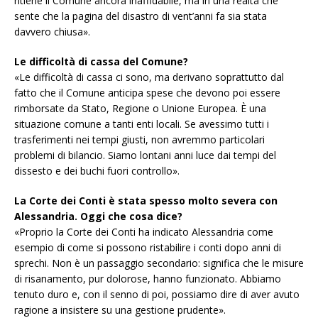
ritiene il Comune ancora inaffidabile, ma in una realtà che
sente che la pagina del disastro di vent’anni fa sia stata
davvero chiusa».
Le difficoltà di cassa del Comune?
«Le difficoltà di cassa ci sono, ma derivano soprattutto dal
fatto che il Comune anticipa spese che devono poi essere
rimborsate da Stato, Regione o Unione Europea. È una
situazione comune a tanti enti locali. Se avessimo tutti i
trasferimenti nei tempi giusti, non avremmo particolari
problemi di bilancio. Siamo lontani anni luce dai tempi del
dissesto e dei buchi fuori controllo».
La Corte dei Conti è stata spesso molto severa con
Alessandria. Oggi che cosa dice?
«Proprio la Corte dei Conti ha indicato Alessandria come
esempio di come si possono ristabilire i conti dopo anni di
sprechi. Non è un passaggio secondario: significa che le misure
di risanamento, pur dolorose, hanno funzionato. Abbiamo
tenuto duro e, con il senno di poi, possiamo dire di aver avuto
ragione a insistere su una gestione prudente».