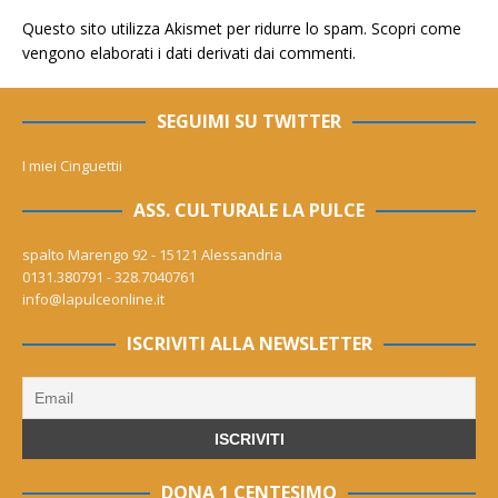
Questo sito utilizza Akismet per ridurre lo spam.
Scopri come
vengono elaborati i dati derivati dai commenti
.
SEGUIMI SU TWITTER
I miei Cinguettii
ASS. CULTURALE LA PULCE
spalto Marengo 92 - 15121 Alessandria
0131.380791 - 328.7040761
info@lapulceonline.it
ISCRIVITI ALLA NEWSLETTER
DONA 1 CENTESIMO