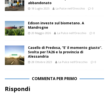
abbandonato
18 Luglio 2025
La Pulce nell'Orecchio
0
Edison investe sul biometano. A
Mandrogne
20 Maggio 2026
La Pulce nell'Orecchio
0
Casello di Predosa, “E’ il momento giusto”.
Svolta per l’A26 e la provincia di
Alessandria
28 Ottobre 2023
La Pulce nell'Orecchio
0
COMMENTA PER PRIMO
Rispondi