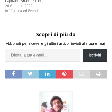
Capitano Bruno Pasino,
Medaglia d’Oro al Valor
26 Gennaio 2022
Militare, e degli altri tre
In "Cultura ed Eventi"
Partigiani Combattenti,
Giacomo Colonna,
Osvaldo Caldana, Maurizio
Guichard, caduti a
Scopri di più da
Casalbagliano il 30
Gennaio 1945.Nel
Abbonati per ricevere gli ultimi articoli inviati alla tua e-mail.
dettaglio la
programmazione della
Iscriviti
commemorazione per…