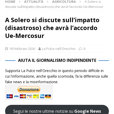
HOME
ATTUALITÀ
AGRICOLTURA
A Solero si
discute sull’impatto (disastroso) che avrà l’accordo Ue-Mercosur
A Solero si discute sull’impatto
(disastroso) che avrà l’accordo
Ue-Mercosur
18 Febbraio 2026
La Pulce nell'Orecchio
0
AIUTA IL GIORNALISMO INDIPENDENTE
Supporta La Pulce nell'Orecchio in questo periodo difficile in
cui l'informazione, anche quella scomoda, fa la differenza sulle
fake news e la misinformazione.
Segui le nostre ultime notizie su
Google News