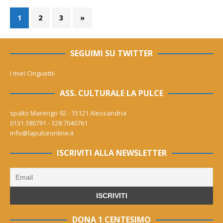
1
2
3
»
SEGUIMI SU TWITTER
I miei Cinguettii
ASS. CULTURALE LA PULCE
spalto Marengo 92 - 15121 Alessandria
0131.380791 - 328.7040761
info@lapulceonline.it
ISCRIVITI ALLA NEWSLETTER
DONA 1 CENTESIMO