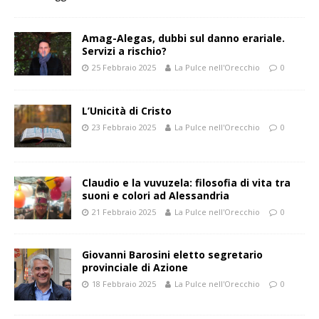
Amag-Alegas, dubbi sul danno erariale.
Servizi a rischio?
25 Febbraio 2025
La Pulce nell'Orecchio
0
L’Unicità di Cristo
23 Febbraio 2025
La Pulce nell'Orecchio
0
Claudio e la vuvuzela: filosofia di vita tra
suoni e colori ad Alessandria
21 Febbraio 2025
La Pulce nell'Orecchio
0
Giovanni Barosini eletto segretario
provinciale di Azione
18 Febbraio 2025
La Pulce nell'Orecchio
0