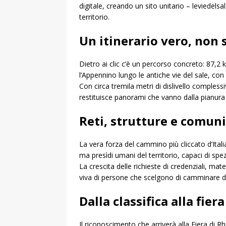
digitale, creando un sito unitario – leviedelsa
territorio.
Un itinerario vero, non
Dietro ai clic c’è un percorso concreto: 87,2
l’Appennino lungo le antiche vie del sale, co
Con circa tremila metri di dislivello comples
restituisce panorami che vanno dalla pianura al
Reti, strutture e comun
La vera forza del cammino più cliccato d’Itali
ma presìdi umani del territorio, capaci di spe
La crescita delle richieste di credenziali, mat
viva di persone che scelgono di camminare da
Dalla classifica alla fiera
Il riconoscimento che arriverà alla Fiera di Rh