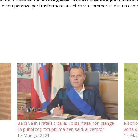
mpo e competenze per trasformare un’antica via commerciale in un c
Baldi va in Fratelli d’Italia, Forza Italia non piange
Rischio
(in pubblico): “Stupiti ma ben saldi al centro”
volta d
17 Maggio 2021
14 Mar