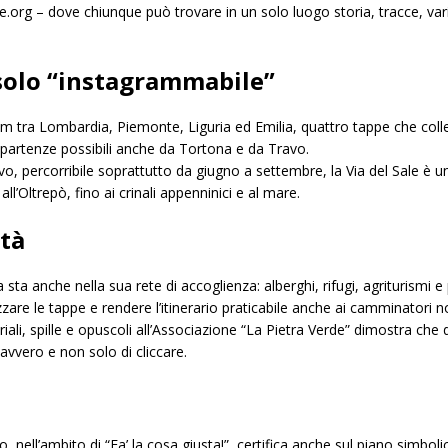
le.org – dove chiunque può trovare in un solo luogo storia, tracce, vari
 solo “instagrammabile”
 km tra Lombardia, Piemonte, Liguria ed Emilia, quattro tappe che col
n partenze possibili anche da Tortona e da Travo.
sivo, percorribile soprattutto da giugno a settembre, la Via del Sale 
l’Oltrepò, fino ai crinali appenninici e al mare.
ità
a sta anche nella sua rete di accoglienza: alberghi, rifugi, agriturismi 
zzare le tappe e rendere l’itinerario praticabile anche ai camminatori 
eriali, spille e opuscoli all’Associazione “La Pietra Verde” dimostra che
vvero e non solo di cliccare.
o, nell’ambito di “Fa’ la cosa giusta!”, certifica anche sul piano simbol