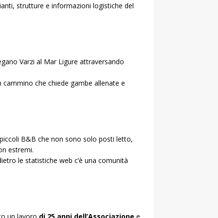
anti, strutture e informazioni logistiche del
legano Varzi al Mar Ligure attraversando
è un cammino che chiede gambe allenate e
e piccoli B&B che non sono solo posti letto,
non estremi.
 dietro le statistiche web c’è una comunità
ico un lavoro
di 25 anni dell’Associazione
e