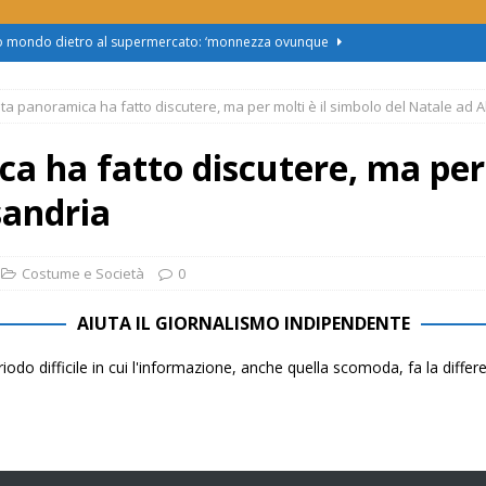
us 2, Roggero (Lega): “Il Comune sapeva da novembre, non ci
ta panoramica ha fatto discutere, ma per molti è il simbolo del Natale ad 
obus al Cristo: la Linea 2 trasloca in Corso Marx. Insorgono i
accolta firme”
ATTUALITÀ
a ha fatto discutere, ma per 
asferimento da Torino al Pam di Alessandria: “Ci vogliono
sandria
UALITÀ
enz’acqua, il sindaco esplode: “Comunicazione vergognosa,
Costume e Società
0
TTUALITÀ
AIUTA IL GIORNALISMO INDIPENDENTE
zo mondo dietro al supermercato: ‘monnezza ovunque
iodo difficile in cui l'informazione, anche quella scomoda, fa la diffe