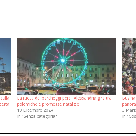
 sulla
La ruota dei parcheggi persi: Alessandria gira tra
Businà,
bertà
polemiche e promesse natalizie
panor
19 Dicembre 2024
3 Marz
In "Senza categoria"
In "Co