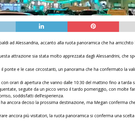
baldi ad Alessandria, accanto alla ruota panoramica che ha arricchito l
sta attrazione sia stata molto apprezzata dagli Alessandrini, che sp
l ponte e le case circostanti, un panorama che ha confermato la valid
, con orari di apertura che vanno dalle 10:30 del mattino fino a tarda s
entate, seguite da un picco verso il tardo pomeriggio, con molte famig
riso, soddisfatti dell’esperienza.
n ha ancora deciso la prossima destinazione, ma Megan conferma che il
irare ancora più visitatori, la ruota panoramica si conferma una scelta