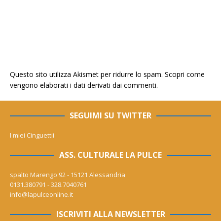
Questo sito utilizza Akismet per ridurre lo spam.
Scopri come
vengono elaborati i dati derivati dai commenti
.
SEGUIMI SU TWITTER
I miei Cinguettii
ASS. CULTURALE LA PULCE
spalto Marengo 92 - 15121 Alessandria
0131.380791 - 328.7040761
info@lapulceonline.it
ISCRIVITI ALLA NEWSLETTER