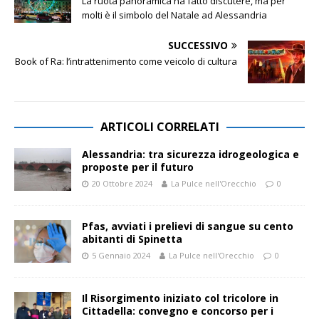
La ruota panoramica ha fatto discutere, ma per
molti è il simbolo del Natale ad Alessandria
SUCCESSIVO
Book of Ra: l’intrattenimento come veicolo di cultura
ARTICOLI CORRELATI
Alessandria: tra sicurezza idrogeologica e
proposte per il futuro
20 Ottobre 2024
La Pulce nell'Orecchio
0
Pfas, avviati i prelievi di sangue su cento
abitanti di Spinetta
5 Gennaio 2024
La Pulce nell'Orecchio
0
Il Risorgimento iniziato col tricolore in
Cittadella: convegno e concorso per i