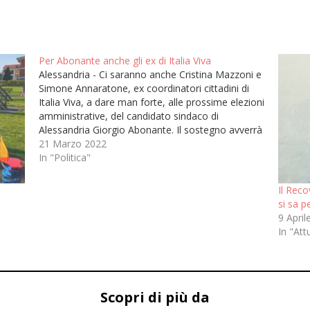
Per Abonante anche gli ex di Italia Viva
Alessandria - Ci saranno anche Cristina Mazzoni e
Simone Annaratone, ex coordinatori cittadini di
Italia Viva, a dare man forte, alle prossime elezioni
amministrative, del candidato sindaco di
Alessandria Giorgio Abonante. Il sostegno avverrà
tramite un progetto civico e indipendente,
21 Marzo 2022
costruito sullo sviluppo e sul rinnovamento di
In "Politica"
Alessandria in una…
Il Reco
si sa 
9 April
In "Att
Scopri di più da