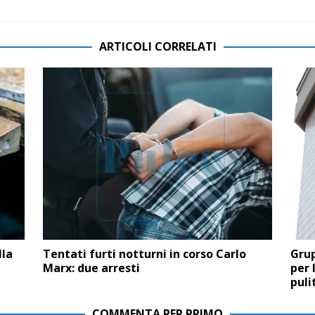
ARTICOLI CORRELATI
lla
Tentati furti notturni in corso Carlo
Gru
Marx: due arresti
per 
puli
COMMENTA PER PRIMO