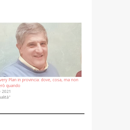
very Plan in provincia: dove, cosa, ma non
però quando
e 2021
ualità"