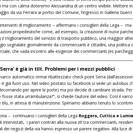
hi ma con calma doteremo Alessandria di un centro vivibile. Mettere in 
aggio da via Ferrara ai portici del Comune, l’ingresso in Galleria Guerci 
nterventi di miglioramento – affermano i consiglieri della Lega – ma n
 azioni propedeutiche come, ad esempio, la creazione di nuovi parch
ne) il miglioramento del servizio di trasporto pubblico, una maggior att
gio segnalate giornalmente da commercianti e cittadini, una politica d
erciale, che vada incontro alle esigenze dei commercianti (es parcheg
 Serra’ è già in tilt. Problemi per i mezzi pubblici
arco automatico ormai ribattezzato check point Serra (dall’assessore a
e è già fuori uso. Nel video postato su facebook si vede un autobus ch
telecomando per aprire le porte) ma poi decide di cambiare strada. P
se fosse stata un’ambulanza?”, si chiede l’autore del video. Così il va
 e blu, in attesa di manutenzione. Speriamo abbiano tenuto lo scontri
oria – continuano i consiglieri della Lega
Roggero, Cuttica e Lumi
 intervistati, i pareri contrari alla nuova ztl tra commercianti, resident
ali dei negozi della via hanno espresso un parere negativo. Alla luce di