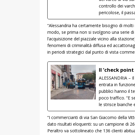
controllo dei varc
pericolose, il pass
“Alessandria ha certamente bisogno di molti i
modo, se prima non si svolgono una serie di
l’acquisizione del piazzale vicino alla stazio
fenomeni di criminalità diffusa ed accattonag
in periodi strategici dal punto di vista comm
Il ‘check point
ALESSANDRIA – Il v
entrata in funzion
pubblici hanno il 
poco traffico. “E 
le strisce bianche
“I commercianti di via San Giacomo della Vitt
dato risultati eloquenti: su un campione di 266
Peraltro va sottolineato che 136 clienti abitu