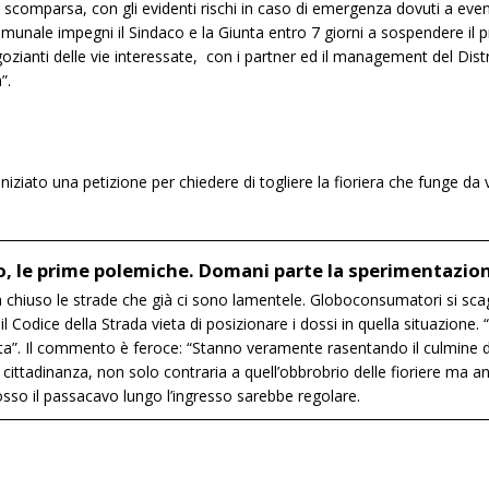
i a scomparsa, con gli evidenti rischi in caso di emergenza dovuti a eve
unale impegni il Sindaco e la Giunta entro 7 giorni a sospendere il pr
zianti delle vie interessate, con i partner ed il management del Dis
”.
iziato una petizione per chiedere di togliere la fioriera che funge da
o, le prime polemiche. Domani parte la sperimentazio
hiuso le strade che già ci sono lamentele. Globoconsumatori si scagli
l Codice della Strada vieta di posizionare i dossi in quella situazione
ta”. Il commento è feroce: “Stanno veramente rasentando il culmine d
 cittadinanza, non solo contraria a quell’obbrobrio delle fioriere ma a
so il passacavo lungo l’ingresso sarebbe regolare.