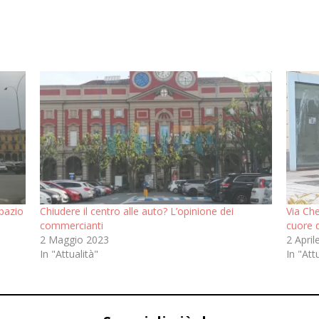
spazio
Chiudere il centro alle auto? L’opinione dei
Via Che
commercianti
cuore d
2 Maggio 2023
2 April
In "Attualità"
In "Att