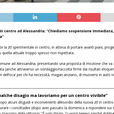
 in centro ad Alessandria: “Chiediamo sospensione immediata,
a”
tl sperimentale in centro, in attesa di portare avanti piani, progetti
su quella attuale troppo spesso non rispettata.
 Comune ad Alessandria, presentando una proposta di mozione che va a
ta (anche attraverso un sondaggio/raccolta firme dai risultati eloquenti)
giri dell’oca’ per chi ha necessità, magari anziano, di muoversi in auto n
alche disagio ma lavoriamo per un centro vivibile”
 alcuni disguidi e inconvenienti allesordio della nuova ztl in centro é
urare i concittadini (dopo aver passato la domenica a rispondere sui
n Giacomo della Vittoria): “È solo l’inizio. Ci vorrà tempo perché dobb