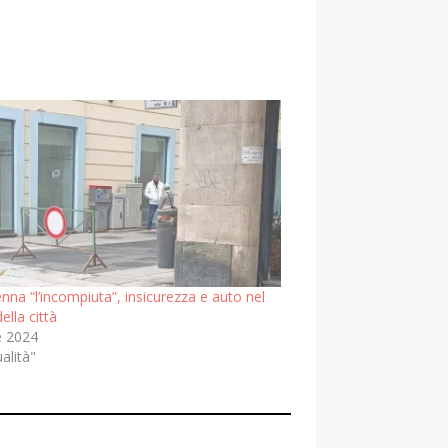
nna “l’incompiuta”, insicurezza e auto nel
ella città
e 2024
ualità"