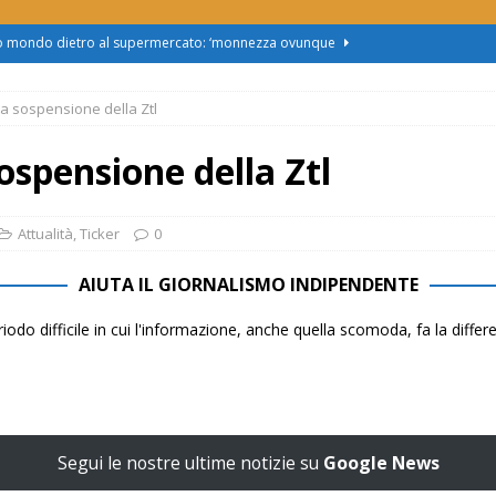
zo mondo dietro al supermercato: ‘monnezza ovunque
la sospensione della Ztl
us 2, Roggero (Lega): “Il Comune sapeva da novembre, non ci
ospensione della Ztl
obus al Cristo: la Linea 2 trasloca in Corso Marx. Insorgono i
accolta firme”
ATTUALITÀ
Attualità
,
Ticker
0
asferimento da Torino al Pam di Alessandria: “Ci vogliono
AIUTA IL GIORNALISMO INDIPENDENTE
UALITÀ
iodo difficile in cui l'informazione, anche quella scomoda, fa la diffe
enz’acqua, il sindaco esplode: “Comunicazione vergognosa,
TTUALITÀ
Segui le nostre ultime notizie su
Google News