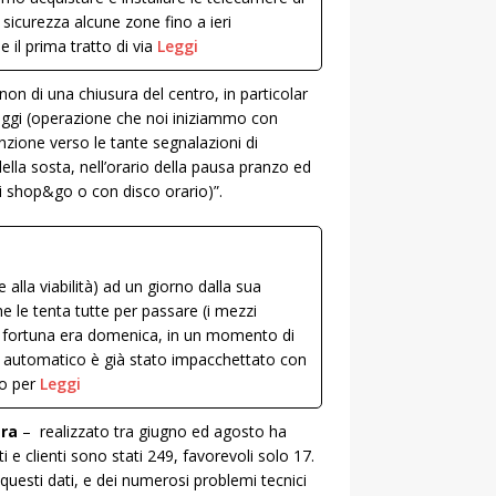
sicurezza alcune zone fino a ieri
e il prima tratto di via
Leggi
on di una chiusura del centro, in particolar
eggi (operazione che noi iniziammo con
enzione verso le tante segnalazioni di
ella sosta, nell’orario della pausa pranzo ed
gi shop&go o con disco orario)”.
lla viabilità) ad un giorno dalla sua
e le tenta tutte per passare (i mezzi
er fortuna era domenica, in un momento di
rco automatico è già stato impacchettato con
no per
Leggi
era
– realizzato tra giugno ed agosto ha
i e clienti sono stati 249, favorevoli solo 17.
 questi dati, e dei numerosi problemi tecnici