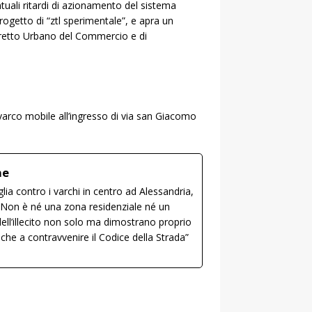
ntuali ritardi di azionamento del sistema
ogetto di “ztl sperimentale”, e apra un
tretto Urbano del Commercio e di
 varco mobile all’ingresso di via san Giacomo
ne
a contro i varchi in centro ad Alessandria,
. “Non è né una zona residenziale né un
ell’illecito non solo ma dimostrano proprio
nche a contravvenire il Codice della Strada”