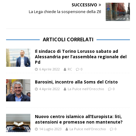
SUCCESSIVO
La Lega chiede la sospensione della Ztl
ARTICOLI CORRELATI
Il sindaco di Torino Lorusso sabato ad
Alessandria per l’assemblea regionale del
Pd
6 Aprile 2022
RC
0
Barosini, incontro alla Soms del Cristo
4 Aprile 2022
La Pulce nell'Orecchio
0
Nuovo centro islamico all’Europista: liti,
astensioni e promesse non mantenute?
14 Luglio 2023
La Pulce nell'Orecchio
0