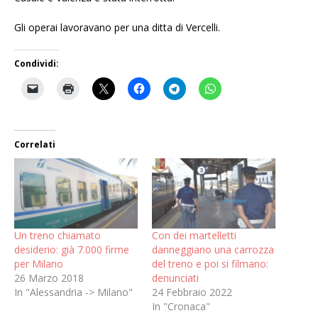
Gli operai lavoravano per una ditta di Vercelli.
Condividi:
Correlati
Un treno chiamato
Con dei martelletti
desiderio: già 7.000 firme
danneggiano una carrozza
per Milano
del treno e poi si filmano:
26 Marzo 2018
denunciati
In "Alessandria -> Milano"
24 Febbraio 2022
In "Cronaca"