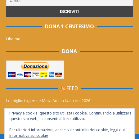
DONA 1 CENTESIMO
Like me!
DONA
FEED
Le migliori agenzie Meta Ads in Italia nel 2026
Aia Syensqo, il rinnovo divide: stop al cC6O4 dal 2027, ma i comitati
Privacy e cookie: questo sito utilizza i cookie. Continuando a utilizzare
chiedono “zero Pfas subito”
questo sito web, acconsenti al loro utilizzo.
Per ulteriori informazioni, anche sul controllo dei cookie, leggi qui:
Informativa sui cookie