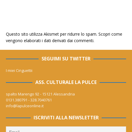
Questo sito utilizza Akismet per ridurre lo spam.
Scopri come
vengono elaborati i dati derivati dai commenti
.
SEGUIMI SU TWITTER
I miei Cinguettii
ASS. CULTURALE LA PULCE
spalto Marengo 92 - 15121 Alessandria
0131.380791 - 328.7040761
info@lapulceonline.it
ISCRIVITI ALLA NEWSLETTER