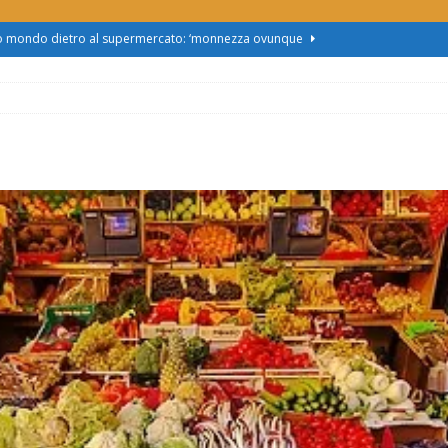
zo mondo dietro al supermercato: ‘monnezza ovunque
us 2, Roggero (Lega): “Il Comune sapeva da novembre, non ci
obus al Cristo: la Linea 2 trasloca in Corso Marx. Insorgono i
accolta firme”
ATTUALITÀ
asferimento da Torino al Pam di Alessandria: “Ci vogliono
UALITÀ
enz’acqua, il sindaco esplode: “Comunicazione vergognosa,
TTUALITÀ