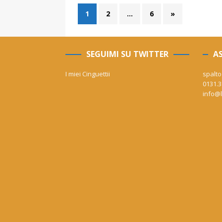
1
2
…
6
»
SEGUIMI SU TWITTER
AS
I miei Cinguettii
spalto
0131.3
info@l