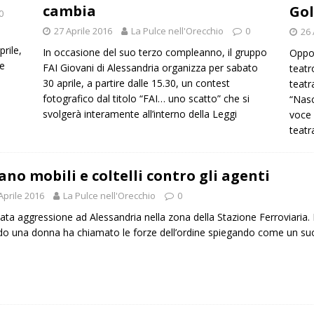
cambia
Gol
0
27 Aprile 2016
La Pulce nell'Orecchio
0
26 
prile,
In occasione del suo terzo compleanno, il gruppo
Oppor
he
FAI Giovani di Alessandria organizza per sabato
teatr
30 aprile, a partire dalle 15.30, un contest
teatr
fotografico dal titolo “FAI… uno scatto” che si
“Nasc
svolgerà interamente all’interno della
Leggi
voce 
teatr
ano mobili e coltelli contro gli agenti
Aprile 2016
La Pulce nell'Orecchio
0
ata aggressione ad Alessandria nella zona della Stazione Ferroviaria. E’
o una donna ha chiamato le forze dell’ordine spiegando come un suo 