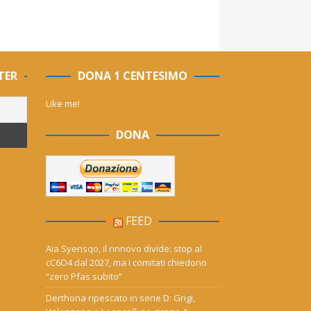
TER
DONA 1 CENTESIMO
Like me!
DONA
FEED
Aia Syensqo, il rinnovo divide: stop al
cC6O4 dal 2027, ma i comitati chiedono
“zero Pfas subito”
Derthona ripescato in serie D: Grigi,