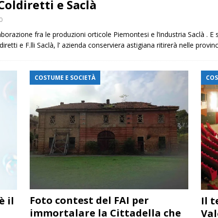
Coldiretti e Saclà
0
azione fra le produzioni orticole Piemontesi e l’industria Saclà . E sta
tti e F.lli Saclà, l’ azienda conserviera astigiana ritirerà nelle provinc
COSTUME E SOCIETÀ
COS
Foto contest del FAI per
 il
Il 
immortalare la Cittadella che
Val