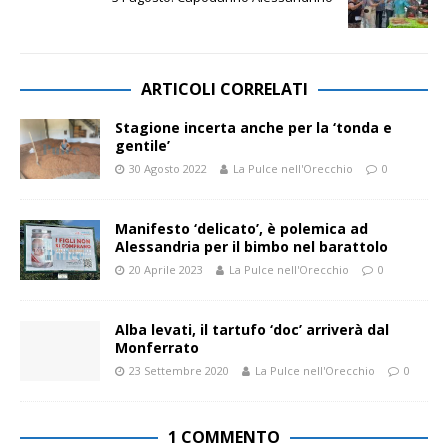
ARTICOLI CORRELATI
Stagione incerta anche per la ‘tonda e
gentile’
30 Agosto 2022
La Pulce nell'Orecchio
0
Manifesto ‘delicato’, è polemica ad
Alessandria per il bimbo nel barattolo
20 Aprile 2023
La Pulce nell'Orecchio
0
Alba levati, il tartufo ‘doc’ arriverà dal
Monferrato
23 Settembre 2020
La Pulce nell'Orecchio
0
1 COMMENTO