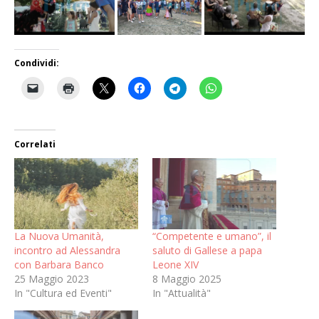
Condividi:
Correlati
La Nuova Umanità,
“Competente e umano”, il
incontro ad Alessandra
saluto di Gallese a papa
con Barbara Banco
Leone XIV
25 Maggio 2023
8 Maggio 2025
In "Cultura ed Eventi"
In "Attualità"