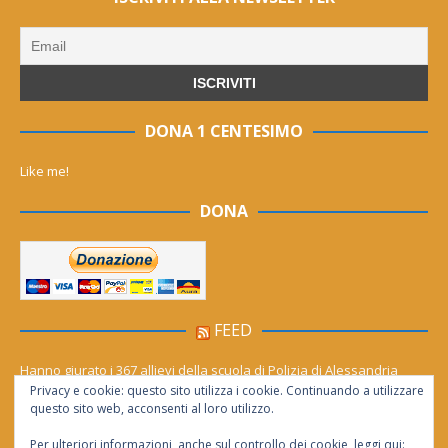
DONA 1 CENTESIMO
Like me!
DONA
FEED
Hanno giurato i 367 allievi della scuola di Polizia di Alessandria
Privacy e cookie: questo sito utilizza i cookie. Continuando a utilizzare
Cinema (gratis) sotto le stelle per tutto agosto. Il calendario dei film
questo sito web, acconsenti al loro utilizzo.
Per ulteriori informazioni, anche sul controllo dei cookie, leggi qui: