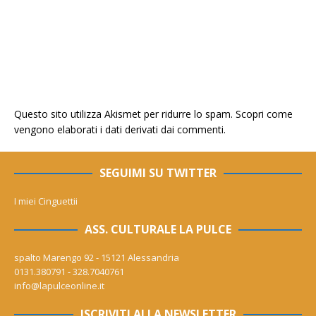
Questo sito utilizza Akismet per ridurre lo spam.
Scopri come
vengono elaborati i dati derivati dai commenti
.
SEGUIMI SU TWITTER
I miei Cinguettii
ASS. CULTURALE LA PULCE
spalto Marengo 92 - 15121 Alessandria
0131.380791 - 328.7040761
info@lapulceonline.it
ISCRIVITI ALLA NEWSLETTER