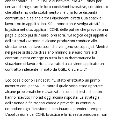
abbandonare CGIL e CISL e di iscriversi alla Adl Cobas per
cercare di migliorare le loro condizioni lavorative, considerato
che all’interno della stabilimento vi è una forte disparità
contrattuale e salariale tra i dipendenti diretti Gualapack e i
lavoratori in appalto. Ipat SRL, nonostante svolga attività di
logistica nel sito, applica il CCNL delle pulizie che prevede una
paga di poco più di 7 euro lordi l’ora. “La logica degli appalti e
dell’esternalizzazione di alcune produzioni conduce allo
sfruttamento dei lavoratori che vengono sottopagati. Mentre
nel paese si discute di salario minimo a 9 euro l’ora e di
contratti pirata emerge in tutta la sua drammaticità la
situazione di lavoratrici e lavoratori a cui viene applicato un
contratto indecente firmato da CGIL, CISL e UIL”.
Eco cosa dicono i sindacati: “E’ stato effettuato un primo
incontro con Ipat SRL durante il quale sono state riportate
alcune problematiche e avanzate alcune richieste che non
hanno ricevuto fino ad oggi alcuna risposta. La strategia
dell’azienda è fin troppo chiara e prevede un continuo
rimandare ogni decisione e continuare a prendere tempo.
L’applicazione del CCNL logistica è la richiesta principale, non