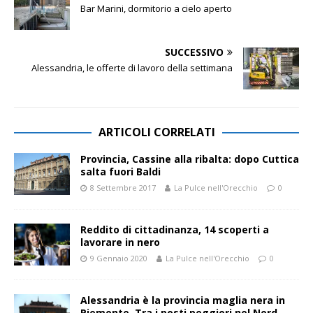
Bar Marini, dormitorio a cielo aperto
SUCCESSIVO
Alessandria, le offerte di lavoro della settimana
ARTICOLI CORRELATI
Provincia, Cassine alla ribalta: dopo Cuttica
salta fuori Baldi
8 Settembre 2017
La Pulce nell'Orecchio
0
Reddito di cittadinanza, 14 scoperti a
lavorare in nero
9 Gennaio 2020
La Pulce nell'Orecchio
0
Alessandria è la provincia maglia nera in
Piemonte. Tra i posti peggiori nel Nord