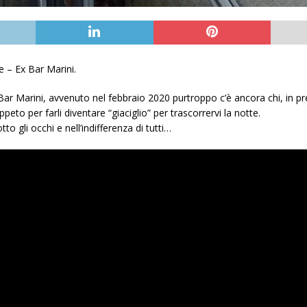
e – Ex Bar Marini.
r Marini, avvenuto nel febbraio 2020 purtroppo c’è ancora chi, in preda
to per farli diventare “giaciglio” per trascorrervi la notte.
to gli occhi e nell’indifferenza di tutti…