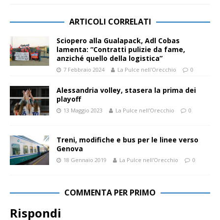
ARTICOLI CORRELATI
Sciopero alla Gualapack, Adl Cobas
lamenta: “Contratti pulizie da fame,
anziché quello della logistica”
7 Febbraio 2024
La Pulce nell'Orecchio
0
Alessandria volley, stasera la prima dei
playoff
13 Maggio 2023
La Pulce nell'Orecchio
0
Treni, modifiche e bus per le linee verso
Genova
18 Gennaio 2019
La Pulce nell'Orecchio
0
COMMENTA PER PRIMO
Rispondi