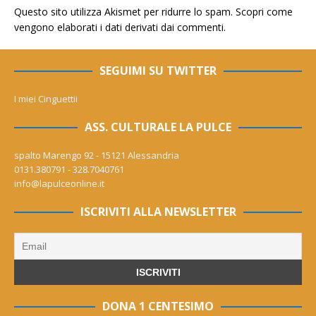
Questo sito utilizza Akismet per ridurre lo spam.
Scopri come
vengono elaborati i dati derivati dai commenti
.
SEGUIMI SU TWITTER
I miei Cinguettii
ASS. CULTURALE LA PULCE
spalto Marengo 92 - 15121 Alessandria
0131.380791 - 328.7040761
info@lapulceonline.it
ISCRIVITI ALLA NEWSLETTER
DONA 1 CENTESIMO