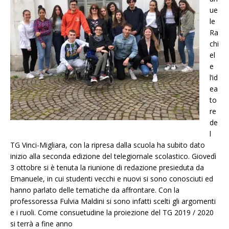
ue
le
Ra
chi
el
e
l’id
ea
to
re
de
l
TG Vinci-Migliara, con la ripresa dalla scuola ha subito dato
inizio alla seconda edizione del telegiornale scolastico. Giovedì
3 ottobre si è tenuta la riunione di redazione presieduta da
Emanuele, in cui studenti vecchi e nuovi si sono conosciuti ed
hanno parlato delle tematiche da affrontare. Con la
professoressa Fulvia Maldini si sono infatti scelti gli argomenti
e i ruoli. Come consuetudine la proiezione del TG 2019 / 2020
si terrà a fine anno