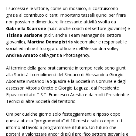
I successi e le vittorie, come un mosaico, si costruiscono
grazie al contributo di tanti importanti tasselli quindi per finire
non possiamo dimenticare l’incessante attività svolta da
Gabriella Scarrone
(n.d.r. anche coach del settore giovanile) e
Tiziana Barisone
(n.d.r. anche Team Manager del settore
giovanile),
Martina Demagistris
videomaker e responsabile
social ed infine il fotografo ufficiale dell’Alessandria volley
Andrea Amato
dell’Agenzia Photoagency.
Al termine della gara praticamente in tempo reale sono giunti
alla Società i complimenti del Sindaco di Alessandria Giorgio
Abonante invitando la Squadra e la Società in Comune e degli
assessori Vittoria Oneto e Giorgio Laguzzi, dal Presidente
Fipav comitato T.S.T. Francesco Arestia e da molti Presidenti e
Tecnici di altre Società del territorio.
Ora per qualche giorno solo festeggiamenti e riposo dopo
questa attesa “programmata” di 10 mesi e subito dopo tutti
intorno al tavolo a programmare il futuro. Un futuro che
porterà a valorizzare ancor di più il prolifico settore giovanile e