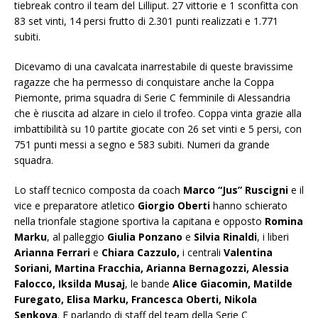
tiebreak contro il team del Lilliput. 27 vittorie e 1 sconfitta con
83 set vinti, 14 persi frutto di 2.301 punti realizzati e 1.771
subiti.
Dicevamo di una cavalcata inarrestabile di queste bravissime
ragazze che ha permesso di conquistare anche la Coppa
Piemonte, prima squadra di Serie C femminile di Alessandria
che è riuscita ad alzare in cielo il trofeo. Coppa vinta grazie alla
imbattibilità su 10 partite giocate con 26 set vinti e 5 persi, con
751 punti messi a segno e 583 subiti. Numeri da grande
squadra.
Lo staff tecnico composta da coach
Marco “Jus” Ruscigni
e il
vice e preparatore atletico
Giorgio Oberti
hanno schierato
nella trionfale stagione sportiva la capitana e opposto
Romina
Marku
, al palleggio
Giulia
Ponzano
e
Silvia Rinaldi
, i liberi
Arianna Ferrari
e
Chiara Cazzulo,
i centrali
Valentina
Soriani, Martina
Fracchia, Arianna Bernagozzi, Alessia
Falocco, Iksilda Musaj
, le bande
Alice Giacomin, Matilde
Furegato, Elisa Marku, Francesca Oberti, Nikola
Senkova
. E parlando di staff del team della Serie C