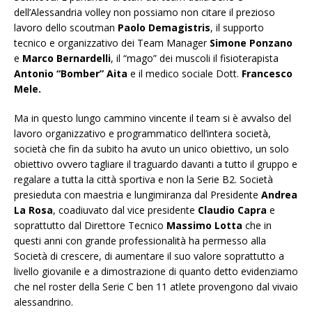
dell’Alessandria volley non possiamo non citare il prezioso
lavoro dello scoutman
Paolo Demagistris
, il supporto
tecnico e organizzativo dei Team Manager
Simone Ponzano
e
Marco Bernardelli
, il “mago” dei muscoli il fisioterapista
Antonio “Bomber” Aita
e il medico sociale Dott.
Francesco
Mele.
Ma in questo lungo cammino vincente il team si è avvalso del
lavoro organizzativo e programmatico dell’intera società,
società che fin da subito ha avuto un unico obiettivo, un solo
obiettivo ovvero tagliare il traguardo davanti a tutto il gruppo e
regalare a tutta la città sportiva e non la Serie B2. Società
presieduta con maestria e lungimiranza dal Presidente
Andrea
La Rosa
, coadiuvato dal vice presidente
Claudio Capra
e
soprattutto dal Direttore Tecnico
Massimo Lotta
che in
questi anni con grande professionalità ha permesso alla
Società di crescere, di aumentare il suo valore soprattutto a
livello giovanile e a dimostrazione di quanto detto evidenziamo
che nel roster della Serie C ben 11 atlete provengono dal vivaio
alessandrino.