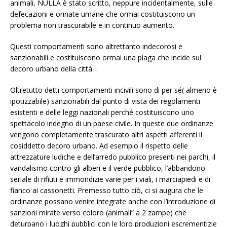
animali, NULLA è stato scritto, neppure incidentalmente, sulle
defecazioni e orinate umane che ormai costituiscono un
problema non trascurabile e in continuo aumento.
Questi comportamenti sono altrettanto indecorosi e
sanzionabili e costituiscono ormai una piaga che incide sul
decoro urbano della città…
Oltretutto detti comportamenti incivili sono di per sé( almeno è
ipotizzabile) sanzionabili dal punto di vista dei regolamenti
esistenti e delle leggi nazionali perché costituiscono uno
spettacolo indegno di un paese civile. In queste due ordinanze
vengono completamente trascurato altri aspetti afferenti il
cosiddetto decoro urbano. Ad esempio il rispetto delle
attrezzature ludiche e dell’arredo pubblico presenti nei parchi, il
vandalismo contro gli alberi e il verde pubblico, l’abbandono
seriale di rifiuti e immondizie varie per i viali, i marciapiedi e di
fianco ai cassonetti. Premesso tutto ciò, ci si augura che le
ordinanze possano venire integrate anche con l’introduzione di
sanzioni mirate verso coloro (animali” a 2 zampe) che
deturpano i luoghi pubblici con le loro produzioni escrementizie