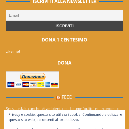
ISCRIVITI ALLA NEWSLETTER
DONA 1 CENTESIMO
Like me!
DONA
FEED
Serra asfalta anche gli ambientalisti: bitume ‘pulito’ ed economico
Privacy e cookie: questo sito utilizza i cookie. Continuando a utilizzare
Le migliori agenzie Meta Ads in Italia nel 2026
questo sito web, acconsenti al loro utilizzo.