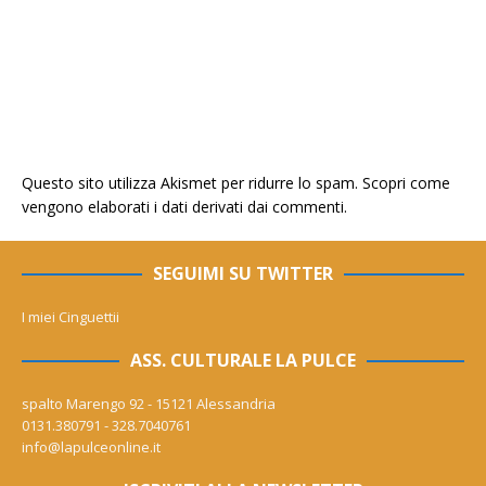
Questo sito utilizza Akismet per ridurre lo spam.
Scopri come
vengono elaborati i dati derivati dai commenti
.
SEGUIMI SU TWITTER
I miei Cinguettii
ASS. CULTURALE LA PULCE
spalto Marengo 92 - 15121 Alessandria
0131.380791 - 328.7040761
info@lapulceonline.it