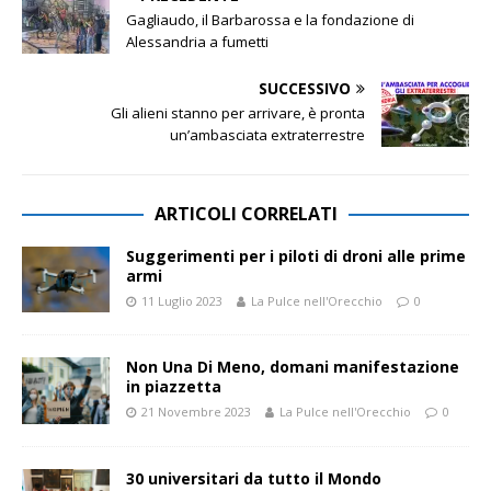
Gagliaudo, il Barbarossa e la fondazione di
Alessandria a fumetti
SUCCESSIVO
Gli alieni stanno per arrivare, è pronta
un’ambasciata extraterrestre
ARTICOLI CORRELATI
Suggerimenti per i piloti di droni alle prime
armi
11 Luglio 2023
La Pulce nell'Orecchio
0
Non Una Di Meno, domani manifestazione
in piazzetta
21 Novembre 2023
La Pulce nell'Orecchio
0
30 universitari da tutto il Mondo