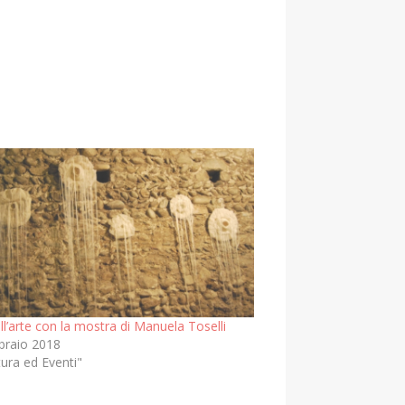
ll’arte con la mostra di Manuela Toselli
braio 2018
tura ed Eventi"