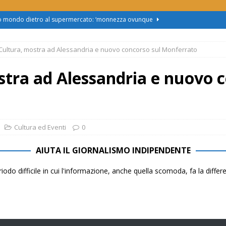
zo mondo dietro al supermercato: ‘monnezza ovunque
 Cultura, mostra ad Alessandria e nuovo concorso sul Monferrato
us 2, Roggero (Lega): “Il Comune sapeva da novembre, non ci
stra ad Alessandria e nuovo 
obus al Cristo: la Linea 2 trasloca in Corso Marx. Insorgono i
accolta firme”
ATTUALITÀ
asferimento da Torino al Pam di Alessandria: “Ci vogliono
Cultura ed Eventi
0
UALITÀ
AIUTA IL GIORNALISMO INDIPENDENTE
enz’acqua, il sindaco esplode: “Comunicazione vergognosa,
iodo difficile in cui l'informazione, anche quella scomoda, fa la diffe
TTUALITÀ