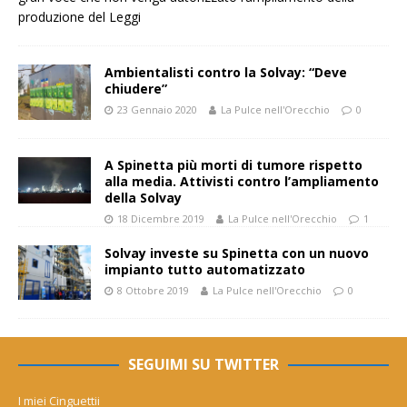
produzione del
Leggi
Ambientalisti contro la Solvay: “Deve
chiudere”
23 Gennaio 2020
La Pulce nell'Orecchio
0
A Spinetta più morti di tumore rispetto
alla media. Attivisti contro l’ampliamento
della Solvay
18 Dicembre 2019
La Pulce nell'Orecchio
1
Solvay investe su Spinetta con un nuovo
impianto tutto automatizzato
8 Ottobre 2019
La Pulce nell'Orecchio
0
SEGUIMI SU TWITTER
I miei Cinguettii