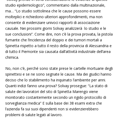
studio epidemiologico”, commentano dalla multinazionale,
ma… “Lo studio sottolinea che le cause possono essere
molteplici e richiedono ulteriori approfondimenti, ma non
consente di evidenziare univoci rapporti di associazione
causale. Nei prossimi giorni Solvay analizzerà lo studio e le
sue conclusioni”. Come dire, non c’è la prova provata, la pistola
fumante che l’incidenza del doppio e dei tumori mortali a
Spinetta rispetto a tutto il resto della provincia di Alessandria e
di tutto il Piemonte sia causata dall’attività industriale dell’area
chimica.
No, non c’è, perché sono state prese le cartelle mortuarie degli
spinettesi e se ne sono segnate le cause. Ma dei giudici hanno
deciso che lo stabilimento ha inquinato l’ambiente per anni.
Quanti indizi fanno una prova? Solvay prosegue: “La stato di
salute dei lavoratori del sito di Spinetta Marengo viene
monitorato costantemente secondo un rigido protocollo di
sorveglianza medica” E sulla base dei 38 esami extra che
l’azienda fa sui suoi dipendenti non si evidenzierebbero
problemi di salute legati al lavoro.