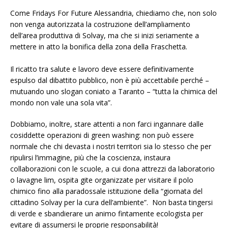
Come Fridays For Future Alessandria, chiediamo che, non solo
non venga autorizzata la costruzione dell’ampliamento
dell’area produttiva di Solvay, ma che si inizi seriamente a
mettere in atto la bonifica della zona della Fraschetta.
Il ricatto tra salute e lavoro deve essere definitivamente
espulso dal dibattito pubblico, non è più accettabile perché –
mutuando uno slogan coniato a Taranto – “tutta la chimica del
mondo non vale una sola vita”.
Dobbiamo, inoltre, stare attenti a non farci ingannare dalle
cosiddette operazioni di green washing: non può essere
normale che chi devasta i nostri territori sia lo stesso che per
ripulirsi l’immagine, più che la coscienza, instaura
collaborazioni con le scuole, a cui dona attrezzi da laboratorio
o lavagne lim, ospita gite organizzate per visitare il polo
chimico fino alla paradossale istituzione della “giornata del
cittadino Solvay per la cura dell’ambiente”. Non basta tingersi
di verde e sbandierare un animo fintamente ecologista per
evitare di assumersi le proprie responsabilità!