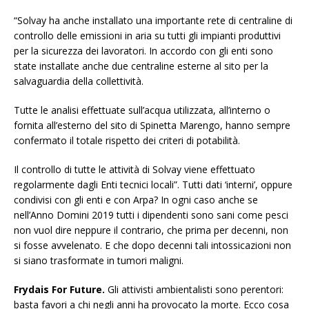
“Solvay ha anche installato una importante rete di centraline di
controllo delle emissioni in aria su tutti gli impianti produttivi
per la sicurezza dei lavoratori. In accordo con gli enti sono
state installate anche due centraline esterne al sito per la
salvaguardia della collettività.
Tutte le analisi effettuate sull’acqua utilizzata, all’interno o
fornita all’esterno del sito di Spinetta Marengo, hanno sempre
confermato il totale rispetto dei criteri di potabilità.
Il controllo di tutte le attività di Solvay viene effettuato
regolarmente dagli Enti tecnici locali”. Tutti dati ‘interni’, oppure
condivisi con gli enti e con Arpa? In ogni caso anche se
nell’Anno Domini 2019 tutti i dipendenti sono sani come pesci
non vuol dire neppure il contrario, che prima per decenni, non
si fosse avvelenato. E che dopo decenni tali intossicazioni non
si siano trasformate in tumori maligni.
Frydais For Future.
Gli attivisti ambientalisti sono perentori:
basta favori a chi negli anni ha provocato la morte. Ecco cosa