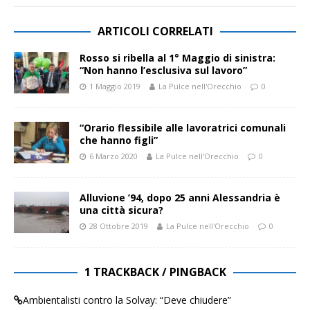
ARTICOLI CORRELATI
Rosso si ribella al 1° Maggio di sinistra:
“Non hanno l’esclusiva sul lavoro”
1 Maggio 2019
La Pulce nell'Orecchio
0
“Orario flessibile alle lavoratrici comunali
che hanno figli”
6 Marzo 2020
La Pulce nell'Orecchio
0
Alluvione ’94, dopo 25 anni Alessandria è
una città sicura?
28 Ottobre 2019
La Pulce nell'Orecchio
0
1 TRACKBACK / PINGBACK
Ambientalisti contro la Solvay: “Deve chiudere”