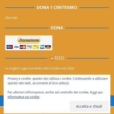
DONA 1 CENTESIMO
Like me!
DONA
FEED
Le migliori agenzie Meta Ads in Italia nel 2026
Aia Syensqo, il rinnovo divide: stop al cC6O4 dal 2027, ma i comitati
Privacy e cookie: questo sito utilizza i cookie. Continuando a utilizzare
chiedono “zero Pfas subito”
questo sito web, acconsenti al loro utilizzo.
Per ulteriori informazioni, anche sul controllo dei cookie, leggi qui:
Informativa sui cookie
Consentita la riproduzione solo se citata la fonte