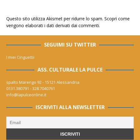
Questo sito utilizza Akismet per ridurre lo spam.
Scopri come
vengono elaborati i dati derivati dai commenti
.
SEGUIMI SU TWITTER
I miei Cinguettii
ASS. CULTURALE LA PULCE
spalto Marengo 92 - 15121 Alessandria
0131.380791 - 328.7040761
info@lapulceonline.it
ISCRIVITI ALLA NEWSLETTER