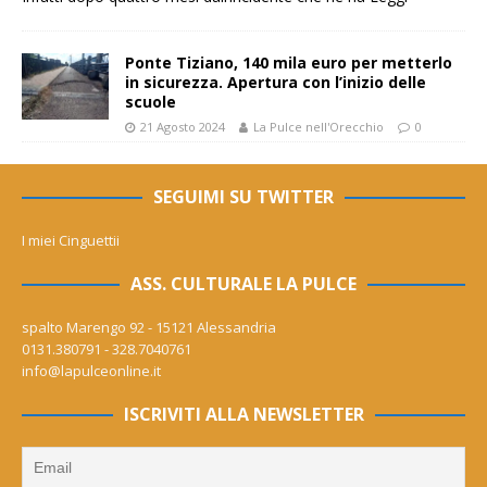
Ponte Tiziano, 140 mila euro per metterlo
in sicurezza. Apertura con l’inizio delle
scuole
21 Agosto 2024
La Pulce nell'Orecchio
0
SEGUIMI SU TWITTER
I miei Cinguettii
ASS. CULTURALE LA PULCE
spalto Marengo 92 - 15121 Alessandria
0131.380791 - 328.7040761
info@lapulceonline.it
ISCRIVITI ALLA NEWSLETTER