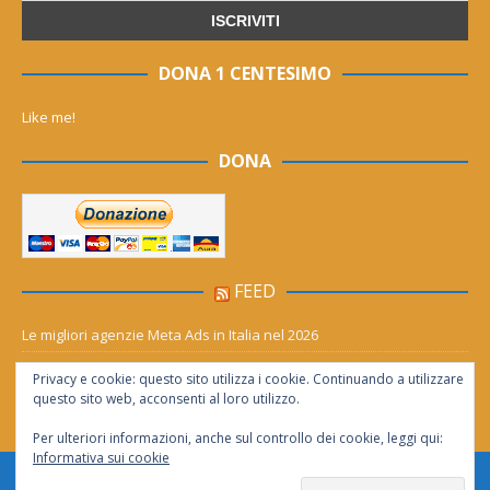
DONA 1 CENTESIMO
Like me!
DONA
FEED
Le migliori agenzie Meta Ads in Italia nel 2026
Aia Syensqo, il rinnovo divide: stop al cC6O4 dal 2027, ma i comitati
Privacy e cookie: questo sito utilizza i cookie. Continuando a utilizzare
chiedono “zero Pfas subito”
questo sito web, acconsenti al loro utilizzo.
Per ulteriori informazioni, anche sul controllo dei cookie, leggi qui:
Informativa sui cookie