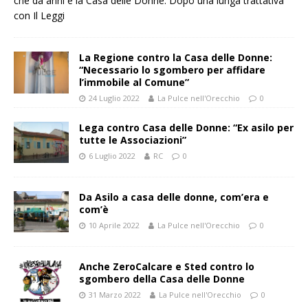
che da anni è la Casa delle Donne. Dopo una lunga trattativa
con Il
Leggi
La Regione contro la Casa delle Donne:
“Necessario lo sgombero per affidare
l’immobile al Comune”
24 Luglio 2022
La Pulce nell'Orecchio
0
Lega contro Casa delle Donne: “Ex asilo per
tutte le Associazioni”
6 Luglio 2022
RC
0
Da Asilo a casa delle donne, com’era e
com’è
10 Aprile 2022
La Pulce nell'Orecchio
0
Anche ZeroCalcare e Sted contro lo
sgombero della Casa delle Donne
31 Marzo 2022
La Pulce nell'Orecchio
0