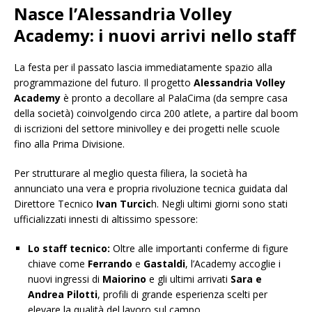
Nasce l’Alessandria Volley
Academy: i nuovi arrivi nello staff
La festa per il passato lascia immediatamente spazio alla
programmazione del futuro. Il progetto
Alessandria Volley
Academy
è pronto a decollare al PalaCima (da sempre casa
della società) coinvolgendo circa 200 atlete, a partire dal boom
di iscrizioni del settore minivolley e dei progetti nelle scuole
fino alla Prima Divisione.
Per strutturare al meglio questa filiera, la società ha
annunciato una vera e propria rivoluzione tecnica guidata dal
Direttore Tecnico
Ivan Turcic
h. Negli ultimi giorni sono stati
ufficializzati innesti di altissimo spessore:
Lo staff tecnico:
Oltre alle importanti conferme di figure
chiave come
Ferrando
e
Gastaldi
, l’Academy accoglie i
nuovi ingressi di
Maiorino
e gli ultimi arrivati
Sara e
Andrea Pilotti
, profili di grande esperienza scelti per
elevare la qualità del lavoro sul campo.