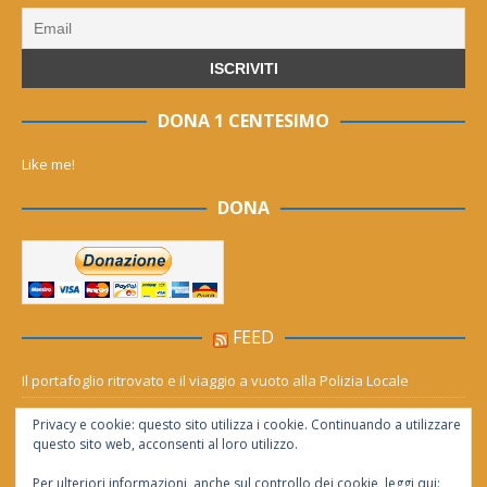
DONA 1 CENTESIMO
Like me!
DONA
FEED
Il portafoglio ritrovato e il viaggio a vuoto alla Polizia Locale
Mornese, il rogo torna a fare paura: le fiamme avanzano verso la
Privacy e cookie: questo sito utilizza i cookie. Continuando a utilizzare
Lavagnina
questo sito web, acconsenti al loro utilizzo.
Per ulteriori informazioni, anche sul controllo dei cookie, leggi qui: