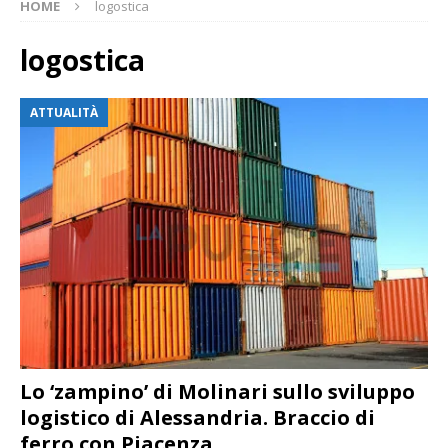
HOME
logostica
logostica
ATTUALITÀ
Lo ‘zampino’ di Molinari sullo sviluppo
logistico di Alessandria. Braccio di
ferro con Piacenza