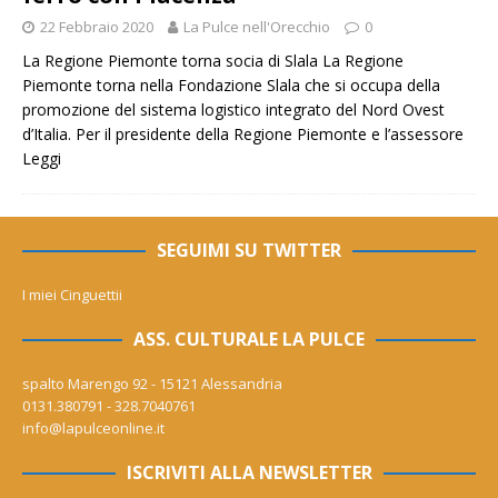
22 Febbraio 2020
La Pulce nell'Orecchio
0
La Regione Piemonte torna socia di Slala La Regione
Piemonte torna nella Fondazione Slala che si occupa della
promozione del sistema logistico integrato del Nord Ovest
d’Italia. Per il presidente della Regione Piemonte e l’assessore
Leggi
SEGUIMI SU TWITTER
I miei Cinguettii
ASS. CULTURALE LA PULCE
spalto Marengo 92 - 15121 Alessandria
0131.380791 - 328.7040761
info@lapulceonline.it
ISCRIVITI ALLA NEWSLETTER