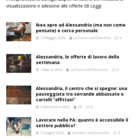
visualizzazione e adesione alle offerte Gli
Leggi
Ikea apre ad Alessandria (ma non come
pensate) e cerca personale
15 Maggio 2026
La Pulce nell'Orecchio
0
Alessandria, le offerte di lavoro della
settimana
7 Marzo 2026
La Pulce nell'Orecchio
0
Alessandria, il centro che si spegne: una
passeggiata tra serrande abbassate e
cartelli “affittasi”
2 Novembre 2025
FB
0
Lavorare nella PA: quanto è accessibile il
settore pubblico?
5 Giugno 2025
La Pulce nell'Orecchio
0