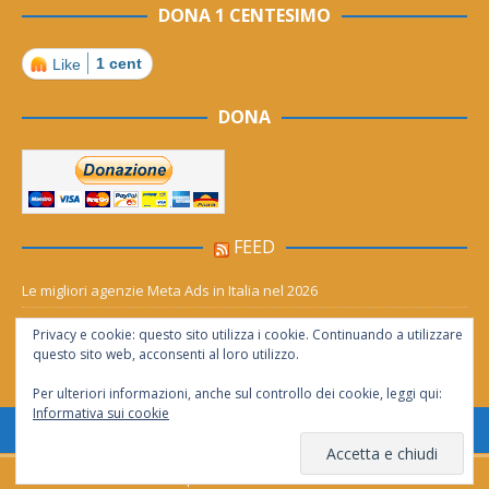
DONA 1 CENTESIMO
1 cent
Like
DONA
FEED
Le migliori agenzie Meta Ads in Italia nel 2026
Aia Syensqo, il rinnovo divide: stop al cC6O4 dal 2027, ma i comitati
Privacy e cookie: questo sito utilizza i cookie. Continuando a utilizzare
chiedono “zero Pfas subito”
questo sito web, acconsenti al loro utilizzo.
Per ulteriori informazioni, anche sul controllo dei cookie, leggi qui:
Informativa sui cookie
Consentita la riproduzione solo se citata la fonte