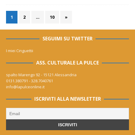
1
2
…
10
»
SEGUIMI SU TWITTER
I miei Cinguettii
ASS. CULTURALE LA PULCE
spalto Marengo 92 - 15121 Alessandria
0131.380791 - 328.7040761
info@lapulceonline.it
ISCRIVITI ALLA NEWSLETTER