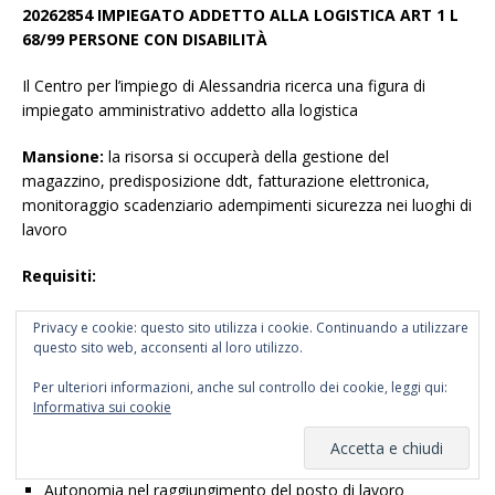
20262854 IMPIEGATO ADDETTO ALLA LOGISTICA ART 1 L
68/99 PERSONE CON DISABILIT
À
Il Centro per l’impiego di Alessandria ricerca una figura di
impiegato amministrativo addetto alla logistica
Mansione:
la risorsa si occuperà della gestione del
magazzino, predisposizione ddt, fatturazione elettronica,
monitoraggio scadenziario adempimenti sicurezza nei luoghi di
lavoro
Requisiti:
Diploma di scuola secondaria superiore (preferibilmente
Privacy e cookie: questo sito utilizza i cookie. Continuando a utilizzare
ragioneria)
questo sito web, acconsenti al loro utilizzo.
Preferibile esperienza pregressa nella mansione
Per ulteriori informazioni, anche sul controllo dei cookie, leggi qui:
Capacità di svolgere la mansione in modalità mista seduta
Informativa sui cookie
ed eretta
Capacità di sollevare pesi fino a 5 kg
Autonomia nel raggiungimento del posto di lavoro