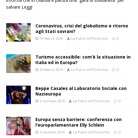
informa che in Olanda è partita una “gara di solidarietà” per
salvare
Leggi
Coronavirus, crisi del globalismo e ritorno
agli Stati sovrani?
19 Marzo 2020
La Pulce nell'Orecchio
0
Turismo accessibile: com’è la situazione in
Italia ed in Europa?
24 Marzo 2019
La Pulce nell'Orecchio
0
Beppe Casales al Laboratorio Sociale con
Nazieuropa
9 Gennaio 2019
La Pulce nell'Orecchio
0
Europa senza barriere: conferenza con
l’europarlamentare Elly Schlein
5 Gennaio 2019
La Pulce nell'Orecchio
0