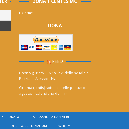
TER
DONA 1 CENTESIMO
Like me!
DONA
FEED
Hanno giurato i 367 allievi della scuola di
Polizia di Alessandria
Cinema (gratis) sotto le stelle per tutto
agosto. Il calendario dei film
PERSONAGGI
ALESSANDRIA DA VIVERE
DIECI GOCCE DI VALIUM
WEB TV