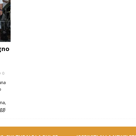
ugno
0
 una
o
ina,
ggi