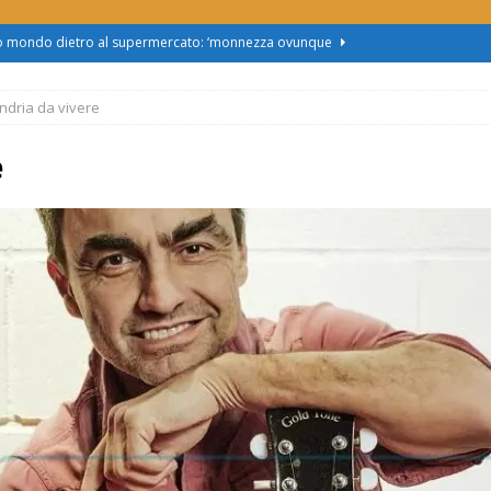
zo mondo dietro al supermercato: ‘monnezza ovunque
ndria da vivere
us 2, Roggero (Lega): “Il Comune sapeva da novembre, non ci
e
obus al Cristo: la Linea 2 trasloca in Corso Marx. Insorgono i
accolta firme”
ATTUALITÀ
asferimento da Torino al Pam di Alessandria: “Ci vogliono
UALITÀ
enz’acqua, il sindaco esplode: “Comunicazione vergognosa,
TTUALITÀ