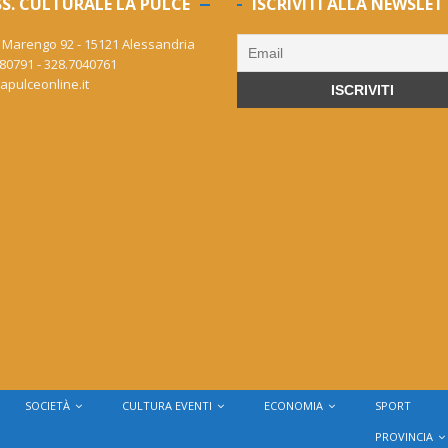
S. CULTURALE LA PULCE
ISCRIVITI ALLA NEWSLET
 Marengo 92 - 15121 Alessandria
80791 - 328.7040761
apulceonline.it
SOCIETÀ
CULTURA EVENTI
ECONOMIA
SPORT
PROVINCIA