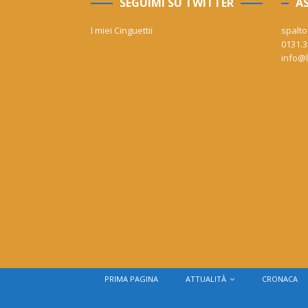
SEGUIMI SU TWITTER
AS
I miei Cinguettii
spalto
0131.3
info@l
PRIMA PAGINA
ATTUALITÀ
CRONACA