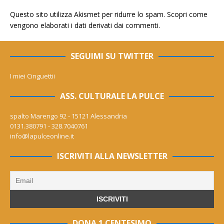
Questo sito utilizza Akismet per ridurre lo spam.
Scopri come
vengono elaborati i dati derivati dai commenti
.
SEGUIMI SU TWITTER
I miei Cinguettii
ASS. CULTURALE LA PULCE
spalto Marengo 92 - 15121 Alessandria
0131.380791 - 328.7040761
info@lapulceonline.it
ISCRIVITI ALLA NEWSLETTER
DONA 1 CENTESIMO