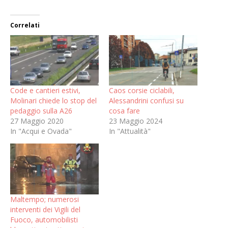
Correlati
Code e cantieri estivi,
Caos corsie ciclabili,
Molinari chiede lo stop del
Alessandrini confusi su
pedaggio sulla A26
cosa fare
27 Maggio 2020
23 Maggio 2024
In "Acqui e Ovada"
In "Attualità"
Maltempo; numerosi
interventi dei Vigili del
Fuoco, automobilisti