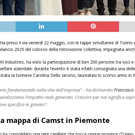
o. Ha preso il via venerdì 22 maggio, con le tappe simultanee di Torino e
 bilancio 2025 del colosso della ristorazione collettiva, impegnata anche
H Industries, ha visto la partecipazione di ben 200 persone tra soci e a
lfare aziendale: durante l’evento è stata infatti consegnata una delle 3
 stata la torinese Carolina Dello Iacono, laureatasi lo scorso anno in 
nto fondamentale nella vita dell’impresa”
– ha dichiarato
Francesco
analizziamo l’impatto reale generato. Crescere per noi significa soprat
one specifica ai giovani”.
la mappa di Camst in Piemonte
ha consolidato una rete capillare che tocca cinque province (Torino, A