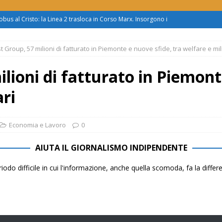
obus al Cristo: la Linea 2 trasloca in Corso Marx. Insorgono i
accolta firme”
ATTUALITÀ
 Group, 57 milioni di fatturato in Piemonte e nuove sfide, tra welfare e mili
asferimento da Torino al Pam di Alessandria: “Ci vogliono
UALITÀ
lioni di fatturato in Piemont
enz’acqua, il sindaco esplode: “Comunicazione vergognosa,
ari
TTUALITÀ
zo mondo dietro al supermercato: ‘monnezza ovunque
Economia e Lavoro
0
AIUTA IL GIORNALISMO INDIPENDENTE
us 2, Roggero (Lega): “Il Comune sapeva da novembre, non ci
iodo difficile in cui l'informazione, anche quella scomoda, fa la diffe