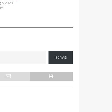
io 2023
rt"
Iscriviti