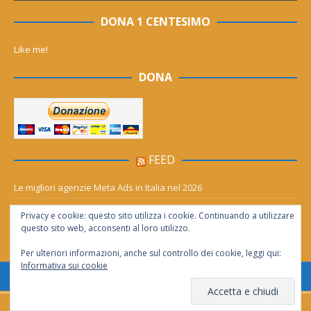
DONA 1 CENTESIMO
Like me!
DONA
FEED
Le migliori agenzie Meta Ads in Italia nel 2026
Aia Syensqo, il rinnovo divide: stop al cC6O4 dal 2027, ma i comitati
Privacy e cookie: questo sito utilizza i cookie. Continuando a utilizzare
chiedono “zero Pfas subito”
questo sito web, acconsenti al loro utilizzo.
Per ulteriori informazioni, anche sul controllo dei cookie, leggi qui:
Informativa sui cookie
Consentita la riproduzione solo se citata la fonte