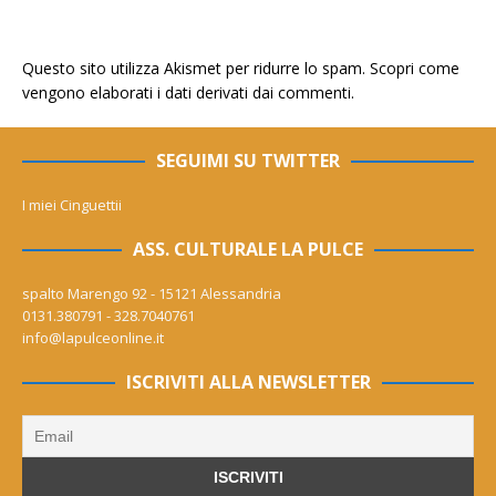
Questo sito utilizza Akismet per ridurre lo spam.
Scopri come
vengono elaborati i dati derivati dai commenti
.
SEGUIMI SU TWITTER
I miei Cinguettii
ASS. CULTURALE LA PULCE
spalto Marengo 92 - 15121 Alessandria
0131.380791 - 328.7040761
info@lapulceonline.it
ISCRIVITI ALLA NEWSLETTER