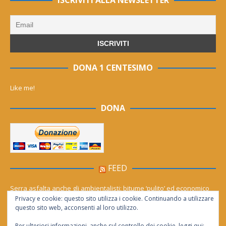
ISCRIVITI ALLA NEWSLETTER
DONA 1 CENTESIMO
Like me!
DONA
FEED
Serra asfalta anche gli ambientalisti: bitume ‘pulito’ ed economico
Privacy e cookie: questo sito utilizza i cookie. Continuando a utilizzare
Le migliori agenzie Meta Ads in Italia nel 2026
questo sito web, acconsenti al loro utilizzo.
Per ulteriori informazioni, anche sul controllo dei cookie, leggi qui: