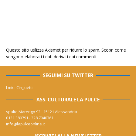
Questo sito utilizza Akismet per ridurre lo spam.
Scopri come
vengono elaborati i dati derivati dai commenti
.
SEGUIMI SU TWITTER
I miei Cinguettii
ASS. CULTURALE LA PULCE
spalto Marengo 92 - 15121 Alessandria
0131.380791 - 328.7040761
info@lapulceonline.it