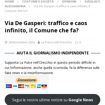
HOME
COSTUME E SOCIETÀ
OPINIONI
SVEGLIATI
ALESSANDRIA
Via De Gasperi: traffico e caos infinito, il
Comune che fa?
Via De Gasperi: traffico e caos
infinito, il Comune che fa?
28 Novembre 2024
La Pulce nell'Orecchio
0
AIUTA IL GIORNALISMO INDIPENDENTE
Supporta La Pulce nell'Orecchio in questo periodo difficile in
cui l'informazione, anche quella scomoda, fa la differenza sulle
fake news e la misinformazione.
Segui le nostre ultime notizie su
Google News