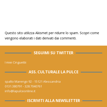
Questo sito utilizza Akismet per ridurre lo spam.
Scopri come
vengono elaborati i dati derivati dai commenti
.
SEGUIMI SU TWITTER
I miei Cinguettii
ASS. CULTURALE LA PULCE
spalto Marengo 92 - 15121 Alessandria
0131.380791 - 328.7040761
info@lapulceonline.it
ISCRIVITI ALLA NEWSLETTER