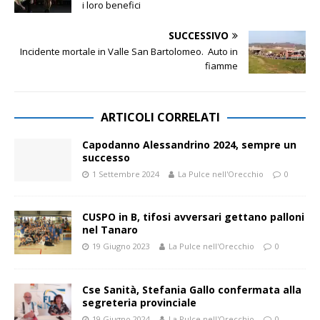
i loro benefici
SUCCESSIVO
Incidente mortale in Valle San Bartolomeo. Auto in
fiamme
ARTICOLI CORRELATI
Capodanno Alessandrino 2024, sempre un
successo
1 Settembre 2024
La Pulce nell'Orecchio
0
CUSPO in B, tifosi avversari gettano palloni
nel Tanaro
19 Giugno 2023
La Pulce nell'Orecchio
0
Cse Sanità, Stefania Gallo confermata alla
segreteria provinciale
19 Giugno 2024
La Pulce nell'Orecchio
0