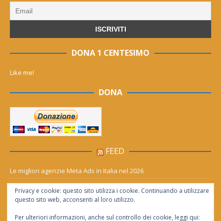
DONA 1 CENTESIMO
Like me!
DONA
FEED
Le migliori agenzie Meta Ads in Italia nel 2026
Aia Syensqo, il rinnovo divide: stop al cC6O4 dal 2027, ma i comitati
Privacy e cookie: questo sito utilizza i cookie. Continuando a utilizzare
chiedono “zero Pfas subito”
questo sito web, acconsenti al loro utilizzo.
Per ulteriori informazioni, anche sul controllo dei cookie, leggi qui: